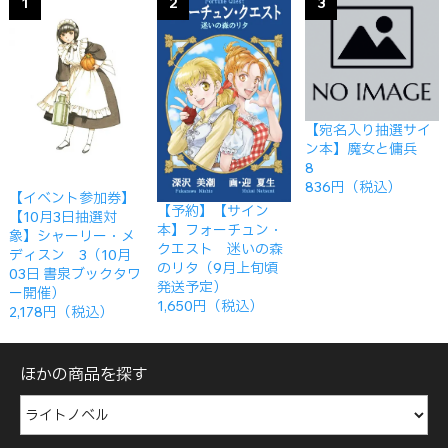
1
2
3
【宛名入り抽選サイ
ン本】魔女と傭兵
8
836円（税込）
【イベント参加券】
【予約】【サイン
【10月3日抽選対
本】フォーチュン・
象】シャーリー・メ
クエスト 迷いの森
ディスン 3（10月
のリタ（9月上旬頃
03日 書泉ブックタワ
発送予定）
ー開催）
1,650円（税込）
2,178円（税込）
ほかの商品を探す