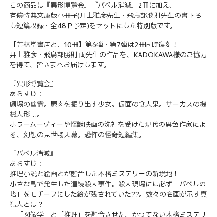
この商品は『異形博覧会』『バベル消滅』2冊に加え、
有償特典文庫版小冊子(井上雅彦先生・飛鳥部勝則先生の書下ろ
し短篇収録・全48Ｐ予定)をセットにした特別版です。
【芳林堂書店と、10冊】第6弾・第7弾は2冊同時復刻！
井上雅彦・飛鳥部勝則 両先生の作品を、KADOKAWA様のご協力
を得て、皆さまへお届けします。
『異形博覧会』
あらすじ：
劇場の幽霊。屍肉を掘り出す少女。仮面の食人鬼。サーカスの機
械人形…。
ホラームーヴィーや怪獣映画の洗礼を受けた現代の異色作家によ
る、幻想の見世物天幕。恐怖の怪奇短編集。
『バベル消滅』
あらすじ：
推理小説と絵画とが融合した本格ミステリーの新境地！
小さな島で発生した連続殺人事件。殺人現場には必ず「バベルの
塔」をモチーフにした絵が残されていた??。数々の名画が示す真
犯人とは？
「図像学」と「推理」を融合させた、かつてない本格ミステリ