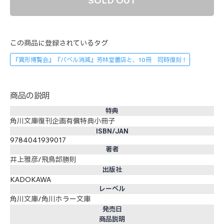
SOLD OUT
この商品に登録されているタグ
『異形博覧会』『バベル消滅』芳林堂書店と、10冊 同時復刻！
商品の説明
特典
角川文庫復刊企画有償特典小冊子
ISBN/JAN
9784041939017
著者
井上雅彦/飛鳥部勝則
出版社
KADOKAWA
レーベル
角川文庫/角川ホラー文庫
発売日
商品説明