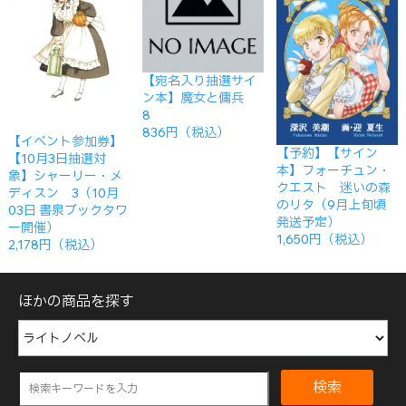
【宛名入り抽選サイ
ン本】魔女と傭兵
8
836円（税込）
【イベント参加券】
【予約】【サイン
【10月3日抽選対
本】フォーチュン・
象】シャーリー・メ
クエスト 迷いの森
ディスン 3（10月
のリタ（9月上旬頃
03日 書泉ブックタワ
発送予定）
ー開催）
1,650円（税込）
2,178円（税込）
ほかの商品を探す
検索