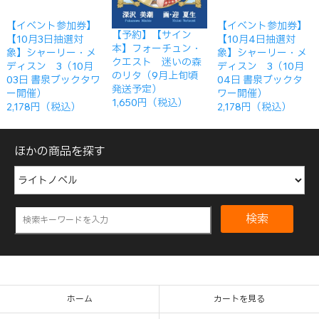
【イベント参加券】
【イベント参加券】
【予約】【サイン
【10月3日抽選対
【10月4日抽選対
本】フォーチュン・
象】シャーリー・メ
象】シャーリー・メ
クエスト 迷いの森
ディスン 3（10月
ディスン 3（10月
のリタ（9月上旬頃
03日 書泉ブックタワ
04日 書泉ブックタ
発送予定）
ー開催）
ワー開催）
1,650円（税込）
2,178円（税込）
2,178円（税込）
ほかの商品を探す
検索
ホーム
カートを見る