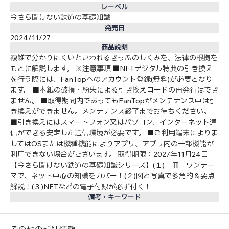
レーベル
今さら聞けない鉄道の基礎知識
発売日
2024/11/27
商品説明
複雑で分かりにくいといわれるきっぷのしくみを、法律の根拠を
もとに解説します。 ※注意事項 ■NFTデジタル特典の引き換え
を行う際には、FanTopへのアカウント登録(無料)が必要となり
ます。 ■本紙の破損・紛失による引き換えコードの再発行はでき
ません。 ■取得期間内であってもFanTopがメンテナンス中は引
き換えができません。メンテナンス終了までお待ちください。
■引き換えにはスマートフォン又はパソコン、インターネット通
信ができる安定した通信環境が必要です。 ■ご利用端末によりま
してはOSまたは機種機能によりアプリ、アプリ内の一部機能が
利用できない場合がございます。 取得期限：2027年11月24日
【今さら聞けない鉄道の基礎知識シリーズ】(１)一冊＝ワンテー
マで、ネット中心の知識をカバー！(２)図と写真で多角的＆要点
解説！(３)NFTなどの電子付録が必ず付く！
備考・キーワード