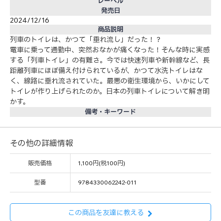
レーベル
発売日
2024/12/16
商品説明
列車のトイレは、かつて「垂れ流し」だった！？
電車に乗って通勤中、突然おなかが痛くなった！そんな時に実感
する「列車トイレ」の有難さ。今では快速列車や新幹線など、長
距離列車にほぼ備え付けられているが、かつて水洗トイレはな
く、線路に垂れ流されていた。最悪の衛生環境から、いかにして
トイレが作り上げられたのか。日本の列車トイレについて解き明
かす。
備考・キーワード
その他の詳細情報
販売価格
1,100円(税100円)
型番
9784330062242-011
この商品を友達に教える