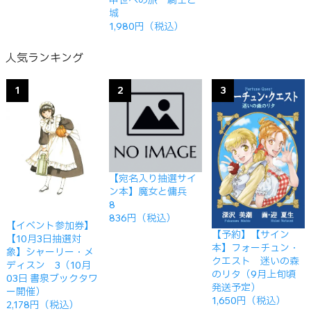
中世への旅 騎士と
城
1,980円（税込）
人気ランキング
1
2
3
【宛名入り抽選サイ
ン本】魔女と傭兵
8
836円（税込）
【イベント参加券】
【予約】【サイン
【10月3日抽選対
本】フォーチュン・
象】シャーリー・メ
クエスト 迷いの森
ディスン 3（10月
のリタ（9月上旬頃
03日 書泉ブックタワ
発送予定）
ー開催）
1,650円（税込）
2,178円（税込）