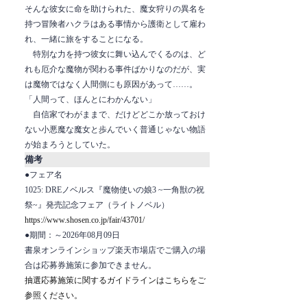
そんな彼女に命を助けられた、魔女狩りの異名を
持つ冒険者ハクラはある事情から護衛として雇わ
れ、一緒に旅をすることになる。
特別な力を持つ彼女に舞い込んでくるのは、ど
れも厄介な魔物が関わる事件ばかりなのだが、実
は魔物ではなく人間側にも原因があって……。
「人間って、ほんとにわかんない」
自信家でわがままで、だけどどこか放っておけ
ない小悪魔な魔女と歩んでいく普通じゃない物語
が始まろうとしていた。
備考
●フェア名
1025: DREノベルス『魔物使いの娘3 ~一角獣の祝
祭~』発売記念フェア（ライトノベル）
https://www.shosen.co.jp/fair/43701/
●期間：～2026年08月09日
書泉オンラインショップ楽天市場店でご購入の場
合は応募券施策に参加できません。
抽選応募施策に関するガイドラインはこちらをご
参照ください。