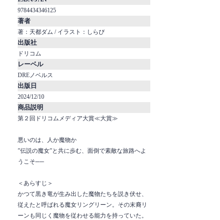
9784434346125
著者
著：天都ダム / イラスト：しらび
出版社
ドリコム
レーベル
DREノベルス
出版日
2024/12/10
商品説明
第２回ドリコムメディア大賞≪大賞≫
悪いのは、人か魔物か
”伝説の魔女”と共に歩む、面倒で素敵な旅路へよ
うこそ──
＜あらすじ＞
かつて黒き竜が生み出した魔物たちを説き伏せ、
従えたと呼ばれる魔女リングリーン。その末裔リ
ーンも同じく魔物を従わせる能力を持っていた。