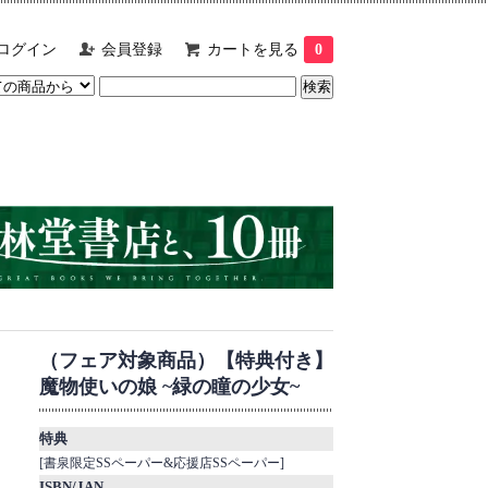
ログイン
会員登録
カートを見る
0
（フェア対象商品）【特典付き】
魔物使いの娘 ~緑の瞳の少女~
特典
[書泉限定SSペーパー&応援店SSペーパー]
ISBN/JAN