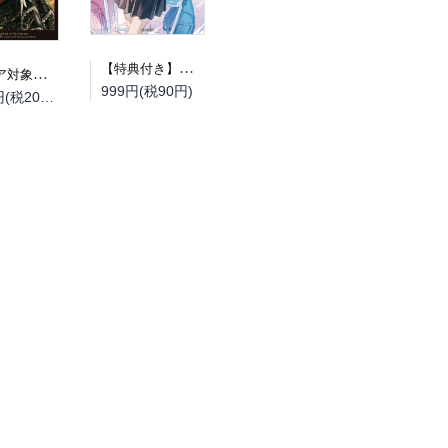
【特典付き】幼馴染同窓廻
（フェア対象商品）【予約】【特典付き】オルクセン王国史~野蛮なオークの国は、如何にして平和なエルフの国を焼き払うに至ったか~ 7 小冊子付き特装版（08/12頃発送予定）
999円(税90円)
2,200円(税200円)