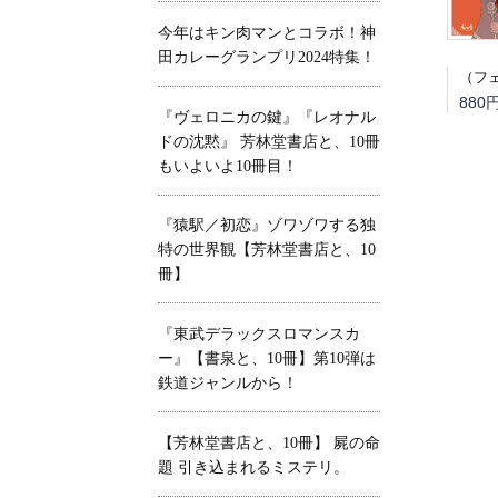
今年はキン肉マンとコラボ！神
田カレーグランプリ2024特集！
880
『ヴェロニカの鍵』『レオナル
ドの沈黙』 芳林堂書店と、10冊
もいよいよ10冊目！
『猿駅／初恋』ゾワゾワする独
特の世界観【芳林堂書店と、10
冊】
『東武デラックスロマンスカ
ー』【書泉と、10冊】第10弾は
鉄道ジャンルから！
【芳林堂書店と、10冊】 屍の命
題 引き込まれるミステリ。