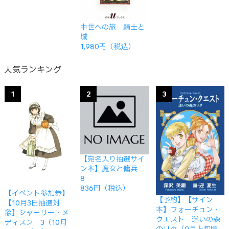
中世への旅 騎士と
城
1,980円（税込）
人気ランキング
1
2
3
【宛名入り抽選サイ
ン本】魔女と傭兵
8
836円（税込）
【イベント参加券】
【予約】【サイン
【10月3日抽選対
本】フォーチュン・
象】シャーリー・メ
クエスト 迷いの森
ディスン 3（10月