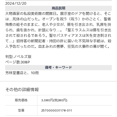
2024/12/20
商品説明
大物画家の私設美術館の開館日。展示室のドアを開けると、そこ
は…死体の山だった。オープンを祝う（呪う）かのごとく、聖者
殉教の絵そのままに、老人や少女が、腸を引き出され、乳房を抉
られ、歯を抜かれ、針鼠になり…。「聖エラスムスは腸を引き出
されて殺されるであろう。聖セバスティアヌスは矢を突き刺され
て…」招待客の新聞記者・持田の許に届いた不気味な手紙は、殺
人予告だったのだ。血まみれの悪夢、狂気の大事件の幕が開く。
判型:ノベルズ版
ページ数:308P
備考・キーワード
芳林堂書店と、10冊
その他の詳細情報
販売価格
3,080円(税280円)
型番
2570000031178-011