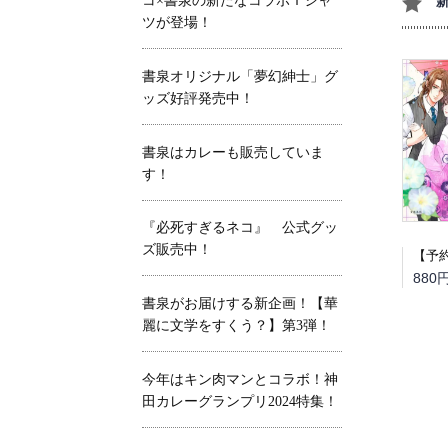
コ×書泉の新たなコラボＴシャ
ツが登場！
書泉オリジナル「夢幻紳士」グ
ッズ好評発売中！
書泉はカレーも販売していま
す！
『必死すぎるネコ』 公式グッ
ズ販売中！
880
書泉がお届けする新企画！【華
麗に文学をすくう？】第3弾！
今年はキン肉マンとコラボ！神
田カレーグランプリ2024特集！