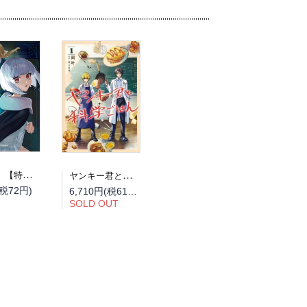
【予約】【特典付き】占い師には花騎士の恋心が見えています 6（08/12頃発送予定）
ヤンキー君と科学ごはん 全巻セット（1巻~9巻）
(税72円)
6,710円(税610円)
SOLD OUT