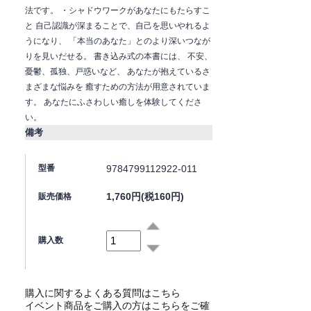
法です。 ・シャドウワークがあなたにもたらすこ
と 自己認識が深まることで、自己を思いやれるよ
うになり、 「本当のあなた」とのより深いつなが
りを見いだせる。 書き込み式の本書には、 不安、
憂鬱、孤独、戸惑いなど、 あなたが抱えているさ
まざまな悩みを 癒すための方法が用意されていま
す。 あなたにふさわしい癒しを体験してくださ
い。
備考
9784799112922-011
型番
1,760円(税160円)
販売価格
購入数
購入に関するよくある質問はこちら
イベント商品をご購入の方はこちらをご確