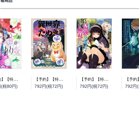
新着商品
【予約】【特典付き】人魚のあわ恋 4（08/12頃発送予定）
【予約】【特典付き】異世界たぬき 2（08/12頃発送予定）
【予約】【特典付き】Re:異世界で最強のスキルを生み出せたので、ひたすら無双することにしました。~俺だけがステータスを勝手に操作~ 1（08/12頃発送予定）
円(税80円)
792円(税72円)
792円(税72円)
792円