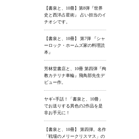
【書泉と、10冊】第8弾『世界
史と西洋占星術』 占い担当のイ
チオシです。
【書泉と、10冊】 第7弾 『シャ
ーロック・ホームズ家の料理読
本』
芳林堂書店と、10冊 第四弾『殉
教カテリナ車輪』飛鳥部先生デ
ビュー作。
ヤギ×手話！「書泉と、10冊」
でお送りする異色の2作品を是
非お手元に！
【書泉と、10冊】 第四弾。名作
「戦場のメリークリスマス」の