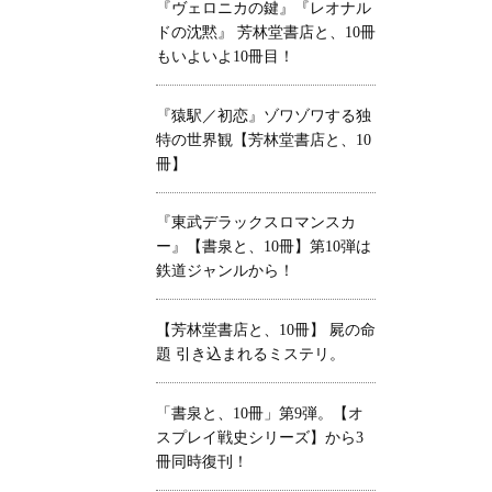
『ヴェロニカの鍵』『レオナル
ドの沈黙』 芳林堂書店と、10冊
もいよいよ10冊目！
『猿駅／初恋』ゾワゾワする独
特の世界観【芳林堂書店と、10
冊】
『東武デラックスロマンスカ
ー』【書泉と、10冊】第10弾は
鉄道ジャンルから！
【芳林堂書店と、10冊】 屍の命
題 引き込まれるミステリ。
「書泉と、10冊」第9弾。【オ
スプレイ戦史シリーズ】から3
冊同時復刊！