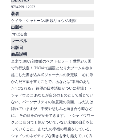
ISBN/JAN
9784799112922
著者
ケイラ・シャヒーン/著 鏡リュウジ/翻訳
出版社
?すばる舎
レーベル
出版日
商品説明
全米で100万部突破のベストセラー！ 世界27カ国
で刊行決定！ TikTokで話題となり大ブームを巻き
起こした書き込み式ジャーナルの決定版 「心に浮
かんだ言葉を書くことで、あなたは“本当のあな
た”になれる」 待望の日本語版がついに登場！ ・
シャドウとは あなたが自分のものとして感じてい
ない、パーソナリティの無意識の側面。 ふだんは
隠れていますが、不安や悲しみと向き合う時など
に、 その顔をのぞかせてきます。 ・シャドウワー
クとは 自分でも気がついていない未知の自分を知
っていくこと。 あなたの幸福の邪魔をしている、
シャドウのネガティブな働きを乗り越えていく方