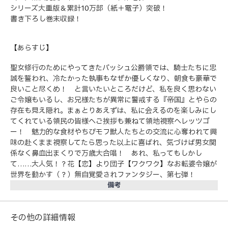
シリーズ大重版＆累計10万部（紙＋電子）突破！
書き下ろし巻末収録！
【あらすじ】
聖女修行のためにやってきたバッシュ公爵領では、騎士たちに忠
誠を誓われ、冷たかった執事もなぜか優しくなり、朝食も豪華で
良いこと尽くめ！ と言いたいところだけど、私を良く思わない
ご令嬢もいるし、お兄様たちが異常に警戒する『帝国』とやらの
存在も見え隠れ。まぁとりあえずは、私に会えるのを楽しみにし
てくれている領民の皆様へご挨拶も兼ねて領地視察へレッツゴ
ー！ 魅力的な食材やちびモフ獣人たちとの交流に心奪われて興
味の赴くまま視察してたら思った以上に喜ばれ、気づけば男女関
係なく鼻血出まくりで万歳大合唱！ あれ、私ってもしかし
て……大人気！？花【恋】より団子【ワクワク】なお転婆令嬢が
世界を動かす（？）無自覚愛されファンタジー、第七弾！
備考
その他の詳細情報