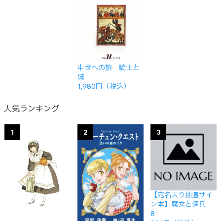
中世への旅 騎士と
城
1,980円（税込）
人気ランキング
1
2
3
【宛名入り抽選サイ
ン本】魔女と傭兵
8