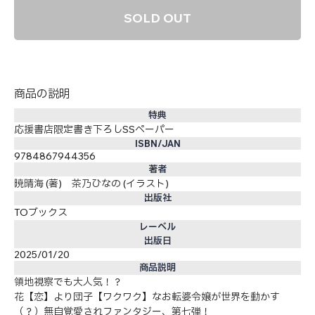
SOLD OUT
商品の説明
特典
応援書店限定書き下ろしSSペーパー
ISBN/JAN
9784867944356
著者
暁晴海 (著) 茶乃ひなの (イラスト)
出版社
TOブックス
レーベル
出版日
2025/01/20
商品説明
領地視察でも大人気！？
花【恋】より団子【ワクワク】なお転婆令嬢が世界を動かす
（？）無自覚愛されファンタジー、第七弾！