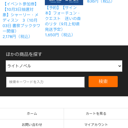
836円（税込）
【イベント参加券】
【予約】【サイン
【10月3日抽選対
本】フォーチュン・
象】シャーリー・メ
クエスト 迷いの森
ディスン 3（10月
のリタ（9月上旬頃
03日 書泉ブックタワ
発送予定）
ー開催）
1,650円（税込）
2,178円（税込）
ほかの商品を探す
検索
ホーム
カートを見る
お問い合わせ
マイアカウント