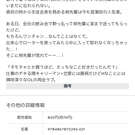
いまだに忘れられない。
高校の時から生徒会長を務める柳先輩は今も営業部の人気者。
ある日、会社の飲み会で酔っ払って柳先輩に家まで送ってもらっ
たけど、
もちろんワンチャン…なんてことはなくて。
出来心でローターを使ってみたら中に入って取れなくなっちゃっ
た…！
そこに柳先輩が現れてーー…！
「オモチャとか買うほど、えっちなこと好きだったんだ？」
仕事のデキる陽キャリーマン×恋愛には臆病だけどHなことには
興味津々なOLの再会ラブ。
備考
その他の詳細情報
販売価格
840円(税76円)
型番
9784867870396-021