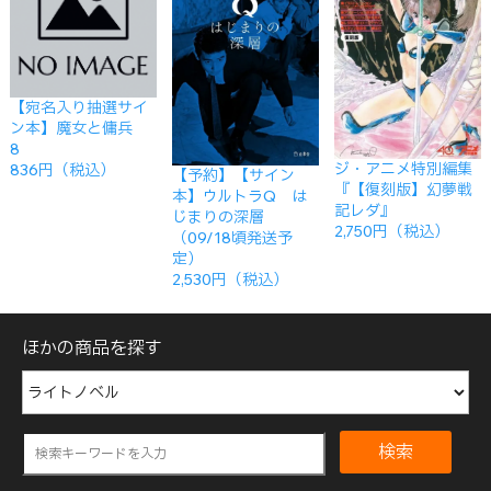
【宛名入り抽選サイ
ン本】魔女と傭兵
8
ジ・アニメ特別編集
836円（税込）
【予約】【サイン
『【復刻版】幻夢戦
本】ウルトラQ は
記レダ』
じまりの深層
2,750円（税込）
（09/18頃発送予
定）
2,530円（税込）
ほかの商品を探す
検索