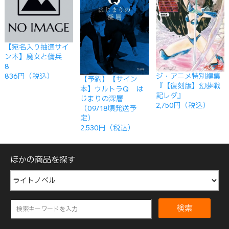
【宛名入り抽選サイ
ン本】魔女と傭兵
8
ジ・アニメ特別編集
836円（税込）
【予約】【サイン
『【復刻版】幻夢戦
本】ウルトラQ は
記レダ』
じまりの深層
2,750円（税込）
（09/18頃発送予
定）
2,530円（税込）
ほかの商品を探す
検索