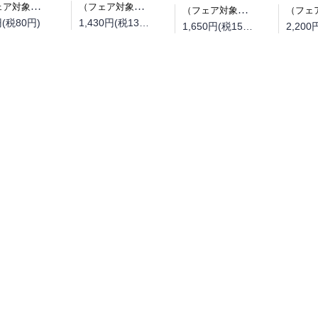
（フェア対象商品）【予約】【特典付き】オルクセン王国史~野蛮なオークの国は、如何にして平和なエルフの国を焼き払うに至ったか~ 7（08/25頃発送予定）
（フェア対象商品）【予約】【特典付き】オルクセン王国史~野蛮なオークの国は、如何にして平和なエルフの国を焼き払うに至ったか~ 7 小冊子付き特装版（08/25頃発送予定）
（フェア対象商品）【予約】【特典付き】オルクセン王国史~野蛮なオークの国は、如何にして平和なエルフの国を焼き払うに至ったか~ 7（08/12頃発送予定）
円(税80円)
1,430円(税130円)
1,650円(税150円)