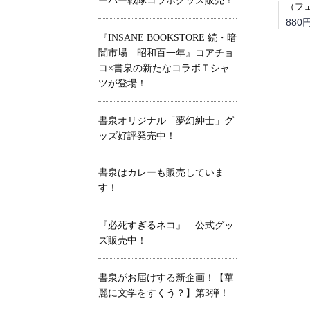
ーパー戦隊コラボグッズ販売！
880
『INSANE BOOKSTORE 続・暗
闇市場 昭和百一年』コアチョ
コ×書泉の新たなコラボＴシャ
ツが登場！
書泉オリジナル「夢幻紳士」グ
ッズ好評発売中！
書泉はカレーも販売していま
す！
『必死すぎるネコ』 公式グッ
ズ販売中！
書泉がお届けする新企画！【華
麗に文学をすくう？】第3弾！