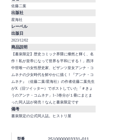
佐藤二葉
出版社
星海社
レーベル
出版日
2023/12/02
商品説明
【書泉限定】歴史コミック界隈に燦然と輝く、名
作！私が皇帝になって世界を平和にする！」西洋
中世唯一の女性歴史家、ビザンツ皇女アンナ・コ
ムネナの少女時代を鮮やかに描く！『アンナ・コ
ムネナ』（佐藤二葉/星海社）の作者佐藤二葉先生
がX（旧ツイッター）でポストしていた「＃きょ
うのアンナ・コムネナ」1~3巻分が１冊にまとま
った同人誌が発売！なんと書泉限定です
備考
書泉限定の公式同人誌。ヒストリ屋
2510000003331-011
型番