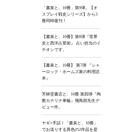
「書泉と、10冊」第9弾。【オ
スプレイ戦史シリーズ】から3
冊同時復刊！
【書泉と、10冊】第8弾『世界
史と西洋占星術』 占い担当のイ
チオシです。
【書泉と、10冊】 第7弾 『シャ
ーロック・ホームズ家の料理読
本』
芳林堂書店と、10冊 第四弾『殉
教カテリナ車輪』飛鳥部先生デ
ビュー作。
ヤギ×手話！「書泉と、10冊」
でお送りする異色の2作品を是