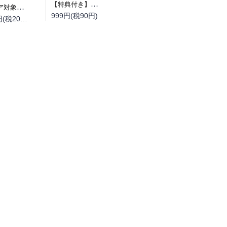
【特典付き】幼馴染同窓廻
（フェア対象商品）【予約】【特典付き】オルクセン王国史~野蛮なオークの国は、如何にして平和なエルフの国を焼き払うに至ったか~ 7 小冊子付き特装版（08/12頃発送予定）
999円(税90円)
2,200円(税200円)