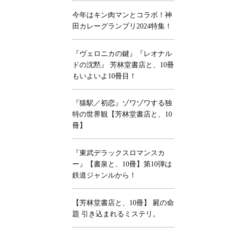
今年はキン肉マンとコラボ！神
田カレーグランプリ2024特集！
『ヴェロニカの鍵』『レオナル
ドの沈黙』 芳林堂書店と、10冊
もいよいよ10冊目！
『猿駅／初恋』ゾワゾワする独
特の世界観【芳林堂書店と、10
冊】
『東武デラックスロマンスカ
ー』【書泉と、10冊】第10弾は
鉄道ジャンルから！
【芳林堂書店と、10冊】 屍の命
題 引き込まれるミステリ。