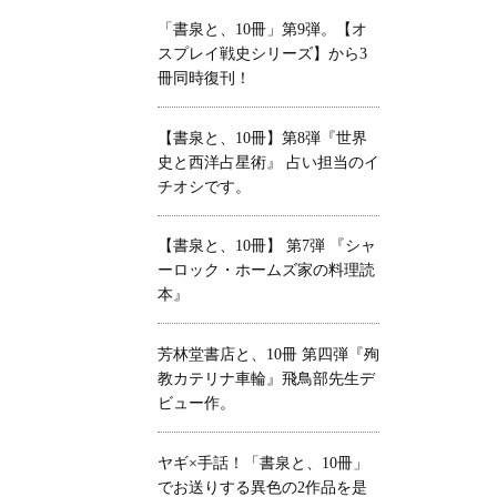
「書泉と、10冊」第9弾。【オ
スプレイ戦史シリーズ】から3
冊同時復刊！
【書泉と、10冊】第8弾『世界
史と西洋占星術』 占い担当のイ
チオシです。
【書泉と、10冊】 第7弾 『シャ
ーロック・ホームズ家の料理読
本』
芳林堂書店と、10冊 第四弾『殉
教カテリナ車輪』飛鳥部先生デ
ビュー作。
ヤギ×手話！「書泉と、10冊」
でお送りする異色の2作品を是