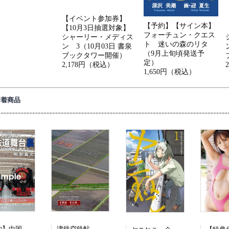
【イベント参加券】
【予約】【サイン本】
【10月3日抽選対象】
フォーチュン・クエス
シャーリー・メディス
ト 迷いの森のリタ
ン 3（10月03日 書泉
（9月上旬頃発送予
ブックタワー開催）
定）
2,178円（税込）
1,650円（税込）
新着商品
【予約】中国鉄道舞台裏（08/16頃発送予定）
津鉄空鉄帖