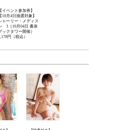
【イベント参加券】
【10月4日抽選対象】
シャーリー・メディス
ン 3（10月04日 書泉
ブックタワー開催）
2,178円（税込）
【特典付き】後藤まつり まつりちゃんは泳げない[DVD]（ライン）
【特典付き】冴島なな 冴島ななをお貸しします。[DVD]（ライン）