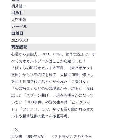
初見健一
出版社
大空出版
レーベル
出版日
2020/06/03
商品説明
心霊から超能力、UFO、UMA、都市伝説まで、す
べてのオカルトブームはここから始まった！
「ぼくらの昭和オカルト大百科」（大空ポケット
文庫）から13年の時を経て、大幅に加筆、修正し
復活！1970年代にみんなが恐れた「口裂け女」
「心霊写真」などの心霊現象から、誰もが一度は
試した「スプーン曲げ」、現在も明らかになって
いない「UFO事件」や謎の生命体「ビッグフッ
ト」「ツチノコ」まで、今でも語り継がれるオカ
ルトや超常現象の数々を徹底再考。
目次
世紀末 1999年7の月 ノストラダムスの大予言、