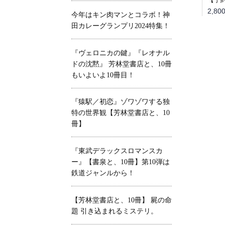
今年はキン肉マンとコラボ！神
田カレーグランプリ2024特集！
『ヴェロニカの鍵』『レオナル
ドの沈黙』 芳林堂書店と、10冊
もいよいよ10冊目！
『猿駅／初恋』ゾワゾワする独
特の世界観【芳林堂書店と、10
冊】
『東武デラックスロマンスカ
ー』【書泉と、10冊】第10弾は
鉄道ジャンルから！
【芳林堂書店と、10冊】 屍の命
題 引き込まれるミステリ。