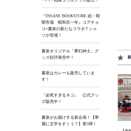
ーパー戦隊コラボグッズ販売！
『INSANE BOOKSTORE 続・暗
闇市場 昭和百一年』コアチョ
コ×書泉の新たなコラボＴシャ
ツが登場！
書泉オリジナル「夢幻紳士」グ
ッズ好評発売中！
書泉はカレーも販売していま
す！
『必死すぎるネコ』 公式グッ
ズ販売中！
書泉がお届けする新企画！【華
麗に文学をすくう？】第3弾！