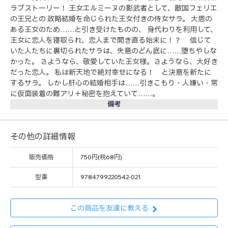
ラブストーリー！ 王女エルミーヌの影武者として、敵国フェリエ
の王兄との 政略結婚を命じられた王女付きの侍女サラ。 大恩の
ある王女のため……と引き受けたものの、 身代わりを利用して、
王女に恋人を寝取られ、恋人まで開き直る始末に！？ 信じて
いた人たちに裏切られたサラは、失意のどん底に……堕ちやしな
かった。 さようなら、敬愛していた王女様。さようなら、大好き
だった恋人。 私は新天地で絶対幸せになる！ と決意を新たに
するサラ。 しかし肝心の結婚相手は……引きこもり・人嫌い・常
に仮面装着の難アリ＋秘密を抱えていて……。
備考
その他の詳細情報
販売価格
750円(税68円)
型番
9784799220542-021
この商品を友達に教える