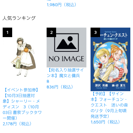
1,980円（税込）
人気ランキング
1
2
3
【宛名入り抽選サイ
ン本】魔女と傭兵
8
836円（税込）
【イベント参加券】
【予約】【サイン
【10月3日抽選対
本】フォーチュン・
象】シャーリー・メ
クエスト 迷いの森
ディスン 3（10月
のリタ（9月上旬頃
03日 書泉ブックタワ
発送予定）
ー開催）
1,650円（税込）
2,178円（税込）