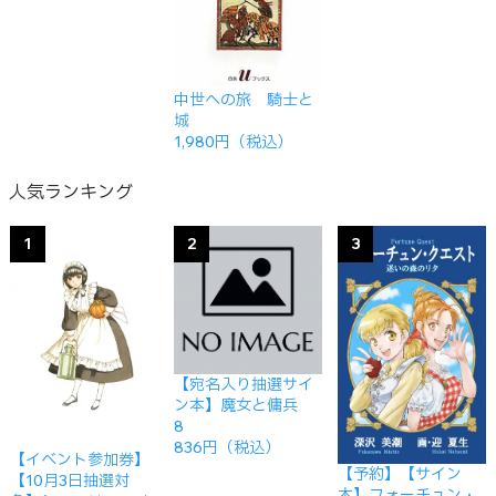
中世への旅 騎士と
城
1,980円（税込）
人気ランキング
1
2
3
【宛名入り抽選サイ
ン本】魔女と傭兵
8
836円（税込）
【イベント参加券】
【予約】【サイン
【10月3日抽選対
本】フォーチュン・