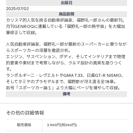
出版日
2025/07/02
商品説明
カリスマ的人気を誇る自動車評論家、福野礼一郎さんの最新刊。
月刊GENROQに連載している「福野礼一郎の熱宇宙」を大幅加
筆修正して収録。
人気自動車評論家、福野礼一郎が最新のスーパーカーに乗りなが
らスポーツカーの深層を徹底分析。
エンジン、サスペンション、ボディ、そしてインテリアまで物理
的要素や素材まで考察しながら、クルマ設計の真実を語りつく
す。
ランボルギーニ・レヴエルトやGMA T.33、日産GT-R NISMO、
そしてタミヤのプラモデルまで、福野節が冴え渡る全18章。
前号「スポーツカー論１」より大幅にページを増やして収録。
備考
その他の詳細情報
販売価格
3,960円(税360円)