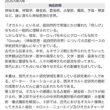
2025/08/08
商品説明
神秘主義、神智学、錬金術、数秘術、占星術、魔術、予言・預言
など、謎に満ちた神秘思想の世界。
「オカルト」といえば、超自然的で常識とかけ離れた「怪しげ」
なものと一般的に理解されている。
しかしながら、現在、ヨーロッパを中心にグローバルな形で
「Occult」（神秘思想・超自然的世界）についての文献ベースの
学術研究が盛んになってきている。
古代から伝承され、中世、ルネサンス期に形作られたそういった
世界観は近代科学・医学の萌芽となり、文学・美術・音楽など芸
術表現に霊感を与え、人々の精神文化の底流を担ってきた。
現代においても占いなど様々な文化にその影響を及ぼしている。
本書は、現代オカルト研究領域を牽引している研究者の一人であ
る、ピーター・フォーショーによる、西洋オカルト史研究の最新
の成果がふんだんに盛り込まれたものである。
第１部では、オカルトの基礎となる占星術・錬金術・カバラが紹
介され、第２部ではそれらの中世的発展形態の自然魔術・占星魔
術・儀式魔術を解説し、３部では、近代におけるオカルト復興と
してオカルト結社・タロット・ニューエイジ及びオカルチャーが