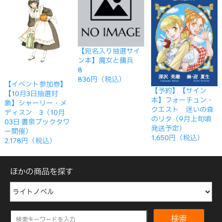
【宛名入り抽選サイ
ン本】魔女と傭兵
8
836円（税込）
【イベント参加券】
【予約】【サイン
【10月3日抽選対
本】フォーチュン・
象】シャーリー・メ
クエスト 迷いの森
ディスン 3（10月
のリタ（9月上旬頃
03日 書泉ブックタワ
発送予定）
ー開催）
1,650円（税込）
2,178円（税込）
ほかの商品を探す
検索