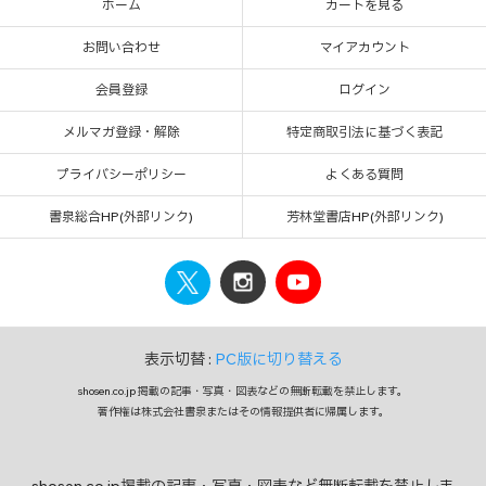
ホーム
カートを見る
お問い合わせ
マイアカウント
会員登録
ログイン
メルマガ登録・解除
特定商取引法に基づく表記
プライバシーポリシー
よくある質問
書泉総合HP(外部リンク)
芳林堂書店HP(外部リンク)
表示切替 :
PC版に切り替える
shosen.co.jp 掲載の記事・写真・図表などの無断転載を禁止します。
著作権は株式会社書泉またはその情報提供者に帰属します。
shosen.co.jp掲載の記事・写真・図表など無断転載を禁止しま