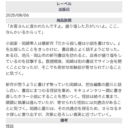
レーベル
出版日
2025/08/06
商品説明
「お客さんに言われたんですよ。盛り塩した方がいいよ。ここ、
なんかいるからって」
小説家・岡崎隼人は最新作『だから殺し屋は小説を書けない。』
を出版したことをきっかけに、書店員とよく話すようになった。
ある日、地元・岡山市の新刊書店を訪れると、店長が盛り塩をし
ているのを目撃する。数週間後、岡崎は別の書店でサイン会を開
くことになったが、そこでも奇妙な体験談が寄せられていること
に気づく。
新作が思うように書けず焦っていた岡崎は、担当編集の菱川と話
し合い、書店にまつわる怪談を集め、モキュメンタリー調に書き
直したホラー小説にすることを思いつく。怪談は続々と集まり、
順調に執筆は進んでいたが、寄せられた怪談には共通点があるこ
とに気づく。岡崎と菱川は、その共通点を探るため、さらなるネ
タ探しに乗り出すが、次第に恐ろしい真実に近づいていく。
備考
怪談