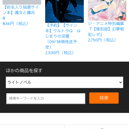
【宛名入り抽選サイ
ン本】魔女と傭兵
8
ジ・アニメ特別編集
836円（税込）
【予約】【サイン
『【復刻版】幻夢戦
本】ウルトラQ は
記レダ』
じまりの深層
2,750円（税込）
（09/18頃発送予
定）
2,530円（税込）
ほかの商品を探す
検索