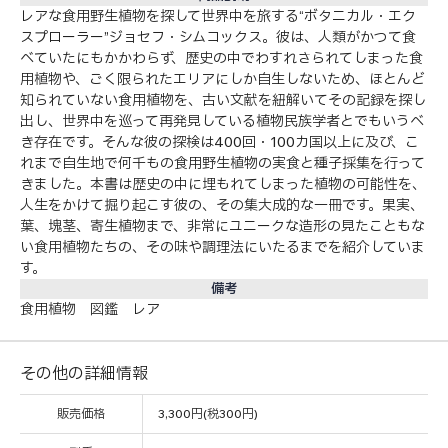
レアな食用野生植物を探して世界中を旅する“ボタニカル・エク
スプローラー”ジョセフ・シムコックス。彼は、人類がかつて食
べていたにもかかわらず、歴史の中でわすれさられてしまった食
用植物や、ごく限られたエリアにしか自生しないため、ほとんど
知られていない食用植物を、古い文献を紐解いてその記録を探し
出し、世界中を巡って再発見している植物民族学者とでもいうべ
き存在です。そんな彼の探検は400回・100カ国以上に及び、こ
れまで自生地で何千もの食用野生植物の実食と種子採集を行って
きました。本書は歴史の中に埋もれてしまった植物の可能性を、
人生をかけて掘り起こす彼の、その集大成的な一冊です。果実、
葉、塊茎、寄生植物まで、非常にユニークな造形の見たこともな
い食用植物たちの、その味や調理法にいたるまでを紹介していま
す。
備考
食用植物 図鑑 レア
その他の詳細情報
販売価格
3,300円(税300円)