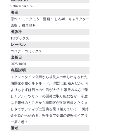
9784867947159
著者
原作： ミコタにう 漫画： しろ46 キャラクター
原案： 椎名咲月
出版社
TOブックス
レーベル
コロナ・コミックス
出版日
2025/10/01
商品説明
エクシュタイン公爵から後見人の申し出をされた
伯爵家令嬢ゲルトルード。 問題は山積みだが、何
よりもまずは日々の生活が大切！ 家族みんなで楽
しくフルーツサンドの開発に取り組むなか、今度
は予想外のところから訪問客が!? 家族愛とたくま
しさでポジティブに逆境を乗り越えていく！ 所持
金ゼロから始める、転生タフ令嬢の逆転ダイアリ
ー第３巻！
備考