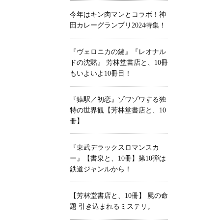
今年はキン肉マンとコラボ！神
田カレーグランプリ2024特集！
『ヴェロニカの鍵』『レオナル
ドの沈黙』 芳林堂書店と、10冊
もいよいよ10冊目！
『猿駅／初恋』ゾワゾワする独
特の世界観【芳林堂書店と、10
冊】
『東武デラックスロマンスカ
ー』【書泉と、10冊】第10弾は
鉄道ジャンルから！
【芳林堂書店と、10冊】 屍の命
題 引き込まれるミステリ。