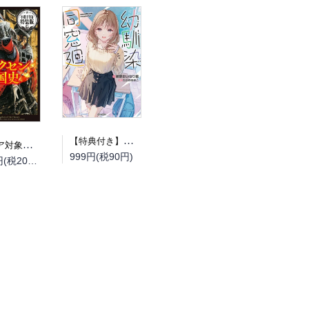
【特典付き】幼馴染同窓廻
（フェア対象商品）【予約】【特典付き】オルクセン王国史~野蛮なオークの国は、如何にして平和なエルフの国を焼き払うに至ったか~ 7 小冊子付き特装版（08/12頃発送予定）
999円(税90円)
2,200円(税200円)