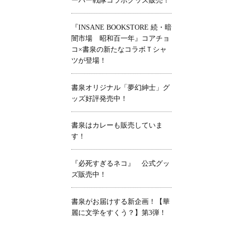
ーパー戦隊コラボグッズ販売！
『INSANE BOOKSTORE 続・暗
闇市場 昭和百一年』コアチョ
コ×書泉の新たなコラボＴシャ
ツが登場！
書泉オリジナル「夢幻紳士」グ
ッズ好評発売中！
書泉はカレーも販売していま
す！
『必死すぎるネコ』 公式グッ
ズ販売中！
書泉がお届けする新企画！【華
麗に文学をすくう？】第3弾！