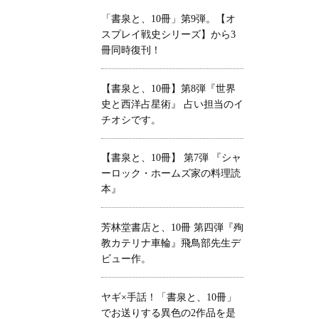
「書泉と、10冊」第9弾。【オ
スプレイ戦史シリーズ】から3
冊同時復刊！
【書泉と、10冊】第8弾『世界
史と西洋占星術』 占い担当のイ
チオシです。
【書泉と、10冊】 第7弾 『シャ
ーロック・ホームズ家の料理読
本』
芳林堂書店と、10冊 第四弾『殉
教カテリナ車輪』飛鳥部先生デ
ビュー作。
ヤギ×手話！「書泉と、10冊」
でお送りする異色の2作品を是