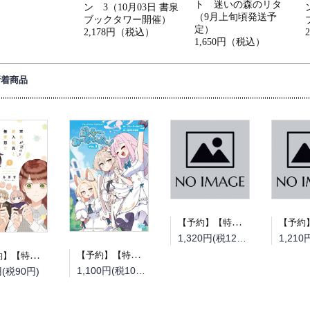
ト 迷いの森のリタ
ン 3（10月03日 書泉
（9月上旬頃発送予
ブックタワー開催）
定）
2,178円（税込）
1,650円（税込）
新着商品
【予約】【特典付き】とある町でおきた百の怪異について 下（08/19頃発送予定）
1,320円(税120円)
【予約】【特典付き】ブルーアーカイブ公式4コマ ぶるーあーかいぶっ！ 2（08/25頃発送予定）
【予約】【特典付き】空気が「読める」新入社員と無愛想な先輩 8（08/25頃発送予定）
1,100円(税100円)
円(税90円)