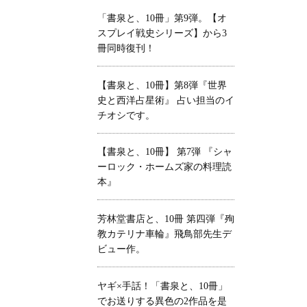
「書泉と、10冊」第9弾。【オ
スプレイ戦史シリーズ】から3
冊同時復刊！
【書泉と、10冊】第8弾『世界
史と西洋占星術』 占い担当のイ
チオシです。
【書泉と、10冊】 第7弾 『シャ
ーロック・ホームズ家の料理読
本』
芳林堂書店と、10冊 第四弾『殉
教カテリナ車輪』飛鳥部先生デ
ビュー作。
ヤギ×手話！「書泉と、10冊」
でお送りする異色の2作品を是