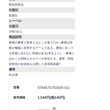
阿佐田哲也
出版社
双葉社
レーベル
出版日
1989/10/12
商品説明
麻雀の勝者と敗者とはどこが違うのか--麻雀は性
格が極端に反映するゲームである。勝負に合って
る性格と合わない性格がある(本文より)。--麻雀に
はかくも明快なセオリーが存在する。雀聖・阿佐
田哲也の全技術を公開した高等戦術書!!
備考
Re文庫
9784575792409-011
型番
1,540円(税140円)
販売価格