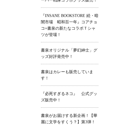
ーパー戦隊コラボグッズ販売！
『INSANE BOOKSTORE 続・暗
闇市場 昭和百一年』コアチョ
コ×書泉の新たなコラボＴシャ
ツが登場！
書泉オリジナル「夢幻紳士」グ
ッズ好評発売中！
書泉はカレーも販売していま
す！
『必死すぎるネコ』 公式グッ
ズ販売中！
書泉がお届けする新企画！【華
麗に文学をすくう？】第3弾！