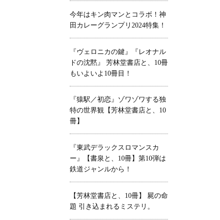
今年はキン肉マンとコラボ！神
田カレーグランプリ2024特集！
『ヴェロニカの鍵』『レオナル
ドの沈黙』 芳林堂書店と、10冊
もいよいよ10冊目！
『猿駅／初恋』ゾワゾワする独
特の世界観【芳林堂書店と、10
冊】
『東武デラックスロマンスカ
ー』【書泉と、10冊】第10弾は
鉄道ジャンルから！
【芳林堂書店と、10冊】 屍の命
題 引き込まれるミステリ。