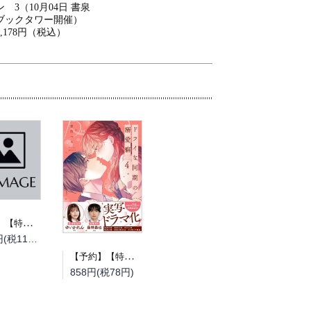
ン 3（10月04日 書泉
ブックタワー開催）
2,178円（税込）
【予約】【特典付き】とある町でおきた百の怪異について 上（08/19頃発送予定）
1,210円(税110円)
【予約】【特典付き】ドライな同期の溺愛癖 4（08/18頃発送予定）
858円(税78円)