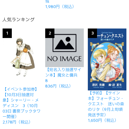
城
1,980円（税込）
人気ランキング
1
2
3
【宛名入り抽選サイ
ン本】魔女と傭兵
8
836円（税込）
【イベント参加券】
【予約】【サイン
【10月3日抽選対
本】フォーチュン・
象】シャーリー・メ
クエスト 迷いの森
ディスン 3（10月
のリタ（9月上旬頃
03日 書泉ブックタワ
発送予定）
ー開催）
1,650円（税込）
2,178円（税込）