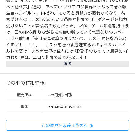
最高に”イカれた”男がエロゲを蹂躙!? 伝説の凌辱RPG【あの深淵
へと誘う声】(通称：アヘ声)というエロゲ世界へとやってきた転
生者ハルベルト。 HPが“０”になると身動きが取れなくなり、待
ち受けるのは己の“破滅”という過酷な世界では、ダメージを極力
受けないことが冒険者の鉄則だった。 だが、ゲーム知識を持つ彼
は、己のHPを削りながら技を使い戦っていく常識破りのレベル
上げを敢行!! 「俺は最高効率で強くなって、この世界を攻略し尽
くすぜ！！！！」 リスクを恐れず邁進するかのようなハルベ
ルトの姿は、アヘ声世界の住人には“狂気”そのもので──!? 最高に“イ
カれた”男は、エロゲ世界で旋風を起こす！
備考
その他の詳細情報
販売価格
770円(税70円)
型番
9784824013521-021
この商品を友達に教える