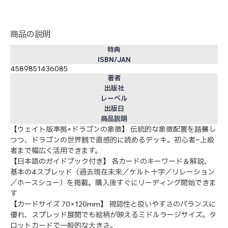
商品の説明
特典
ISBN/JAN
4589851436085
著者
出版社
レーベル
出版日
商品説明
【ウェイト版準拠×ドラゴンの象徴】 伝統的な象徴配置を踏襲し
つつ、ドラゴンの世界観で直感的に読めるデッキ。初心者~上級
者まで幅広く活用できます。
【日本語のガイドブック付き】 各カードのキーワード＆解説、
基本の4スプレッド（過去現在未来／ケルト十字／リレーション
／ホースシュー）を掲載。購入後すぐにリーディング開始できま
す
【カードサイズ 70×120mm】 視認性と扱いやすさのバランスに
優れ、スプレッド展開でも絵柄が映えるミドルラージサイズ。タ
ロットカードで一般的な大きさ。