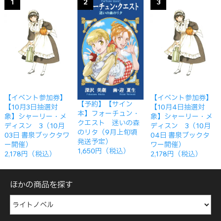
1
2
3
【イベント参加券】
【イベント参加券】
【予約】【サイン
【10月3日抽選対
【10月4日抽選対
本】フォーチュン・
象】シャーリー・メ
象】シャーリー・メ
クエスト 迷いの森
ディスン 3（10月
ディスン 3（10月
のリタ（9月上旬頃
03日 書泉ブックタワ
04日 書泉ブックタ
発送予定）
ー開催）
ワー開催）
1,650円（税込）
2,178円（税込）
2,178円（税込）
ほかの商品を探す