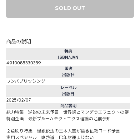
SOLD OUT
商品の説明
特典
ISBN/JAN
4910085330359
著者
出版社
ワンパブリッシング
レーベル
出版日
2025/02/07
商品説明
総力特集 逆説の未来予言 世界線とマンデラエフェクトの謎
特別企画 最新プルームテクトニクス理論の地震予知
２色刷り特集 怪談説法の三木大雲が語る仏教コード予言
実用スペシャル 嶽啓道 巳年財運まじない