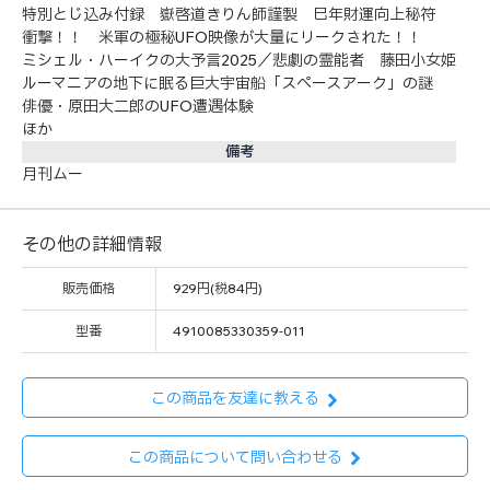
特別とじ込み付録 嶽啓道きりん師謹製 巳年財運向上秘符
衝撃！！ 米軍の極秘UFO映像が大量にリークされた！！
ミシェル・ハーイクの大予言2025／悲劇の霊能者 藤田小女姫
ルーマニアの地下に眠る巨大宇宙船「スペースアーク」の謎
俳優・原田大二郎のUFO遭遇体験
ほか
備考
月刊ムー
その他の詳細情報
販売価格
929円(税84円)
型番
4910085330359-011
この商品を友達に教える
この商品について問い合わせる