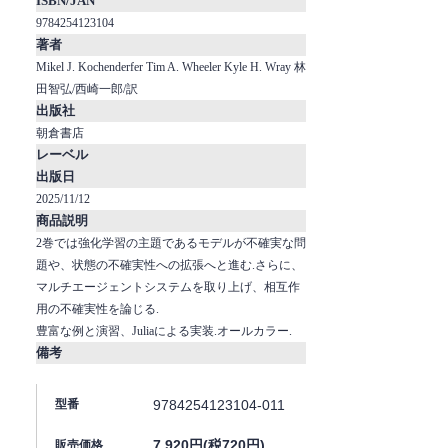
ISBN/JAN
9784254123104
著者
Mikel J. Kochenderfer Tim A. Wheeler Kyle H. Wray 林
田智弘/西崎一郎/訳
出版社
朝倉書店
レーベル
出版日
2025/11/12
商品説明
2巻では強化学習の主題であるモデルが不確実な問
題や、状態の不確実性への拡張へと進む.さらに、
マルチエージェントシステムを取り上げ、相互作
用の不確実性を論じる.
豊富な例と演習、Juliaによる実装.オールカラー.
備考
9784254123104-011
型番
7,920円(税720円)
販売価格