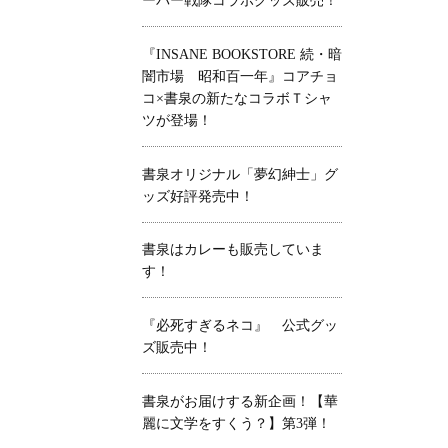
ーパー戦隊コラボグッズ販売！
『INSANE BOOKSTORE 続・暗
闇市場 昭和百一年』コアチョ
コ×書泉の新たなコラボＴシャ
ツが登場！
書泉オリジナル「夢幻紳士」グ
ッズ好評発売中！
書泉はカレーも販売していま
す！
『必死すぎるネコ』 公式グッ
ズ販売中！
書泉がお届けする新企画！【華
麗に文学をすくう？】第3弾！