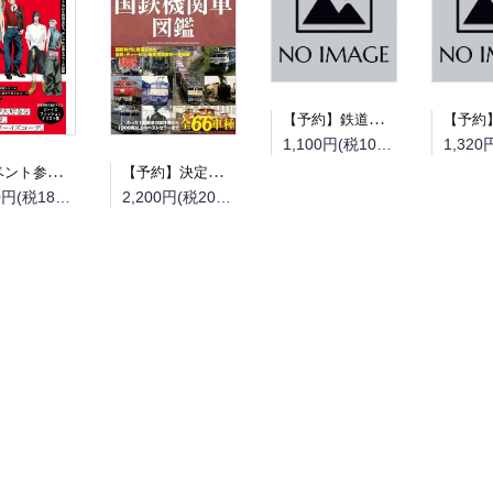
【予約】鉄道模型趣味2026年9月号（08/20頃発送予定）
1,100円(税100円)
【イベント参加券】【抽選】『everywear』（翔泳社）刊行記念TSUMOI先生 サイン会（09月12日 書泉ブックタワー開催）
【予約】決定版 国鉄機関車図鑑（08/18頃発送予定）
1,980円(税180円)
2,200円(税200円)