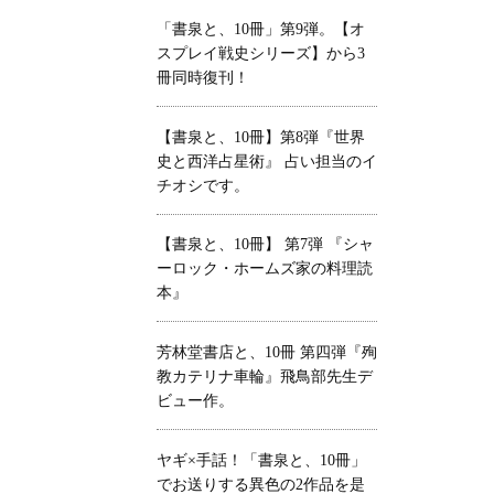
「書泉と、10冊」第9弾。【オ
スプレイ戦史シリーズ】から3
冊同時復刊！
【書泉と、10冊】第8弾『世界
史と西洋占星術』 占い担当のイ
チオシです。
【書泉と、10冊】 第7弾 『シャ
ーロック・ホームズ家の料理読
本』
芳林堂書店と、10冊 第四弾『殉
教カテリナ車輪』飛鳥部先生デ
ビュー作。
ヤギ×手話！「書泉と、10冊」
でお送りする異色の2作品を是