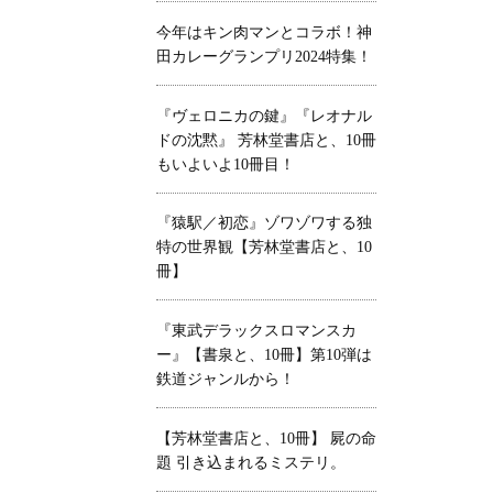
今年はキン肉マンとコラボ！神
田カレーグランプリ2024特集！
『ヴェロニカの鍵』『レオナル
ドの沈黙』 芳林堂書店と、10冊
もいよいよ10冊目！
『猿駅／初恋』ゾワゾワする独
特の世界観【芳林堂書店と、10
冊】
『東武デラックスロマンスカ
ー』【書泉と、10冊】第10弾は
鉄道ジャンルから！
【芳林堂書店と、10冊】 屍の命
題 引き込まれるミステリ。