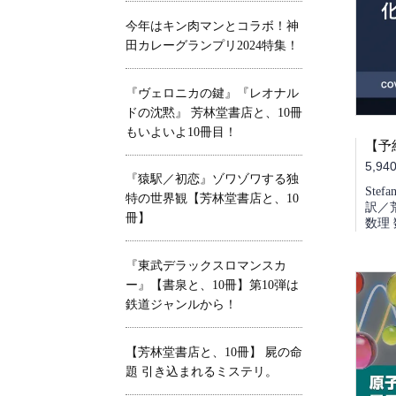
今年はキン肉マンとコラボ！神
田カレーグランプリ2024特集！
『ヴェロニカの鍵』『レオナル
ドの沈黙』 芳林堂書店と、10冊
もいよいよ10冊目！
5,94
『猿駅／初恋』ゾワゾワする独
Stef
特の世界観【芳林堂書店と、10
訳／
冊】
数理 
『東武デラックスロマンスカ
ー』【書泉と、10冊】第10弾は
鉄道ジャンルから！
【芳林堂書店と、10冊】 屍の命
題 引き込まれるミステリ。