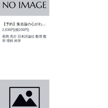
【予約】集合論の心がわかる 新しいアプローチ 思索の基盤としての現代数学（09/25頃発送予定）→10/20に延期になりました
2,530円(税230円)
長岡 亮介 日本評論社 数理 数
学 理科 科学