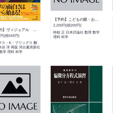
【予約】こどもの眼・おとなの頭 数理にあそぶ（10/02頃発送予定）
2,200円(税200円)
【予約】ヴィジュアル 数学の歴史物語（10/22頃発送予定）
時枝 正 日本評論社 数理 数学
5円(税545円)
理科 科学
マス・K・ブリッグス 翻
水谷 淳 再販 河出書房新社
数学 理科 科学