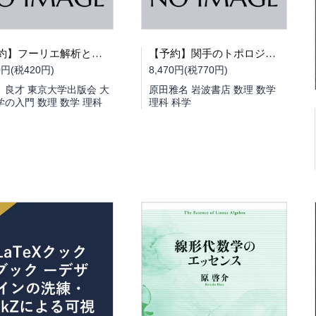
【予約】フーリエ解析と超関数（09/18頃発送予定）
【予約】関手のトポロジー（09/17頃発送予定）
0円(税420円)
8,470円(税770円)
 良才 東京大学出版会 大
原田雅名 岩波書店 数理 数学
学の入門 数理 数学 理科
理科 科学