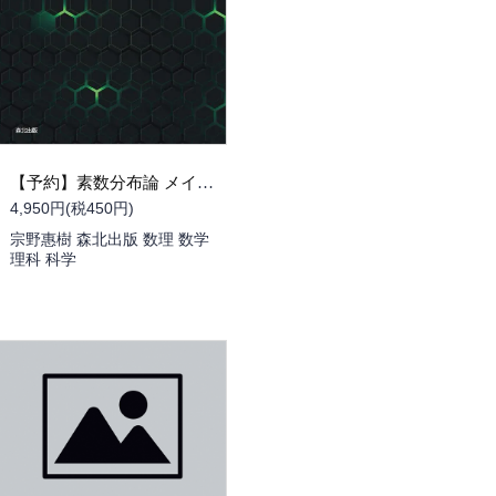
【予約】素数分布論 メイナード・タオの篩入門（09/01頃発送予定）
4,950円(税450円)
宗野惠樹 森北出版 数理 数学
理科 科学