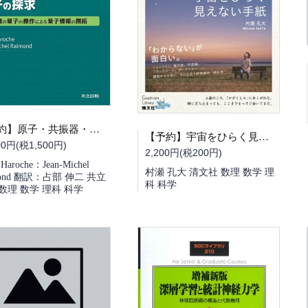
【予約】原子・共振器・光子による量子の探究 個別の量子の操作による量子情報の開拓（08/26頃発送予定）（送料無料）
【予約】宇宙をひらく見えない手紙（08/25頃発送予定）
00円(税1,500円)
2,200円(税200円)
 Haroche：Jean-Michel
村瀬 孔大 清文社 数理 数学 理
mond 翻訳：占部 伸二 共立
科 科学
数理 数学 理科 科学