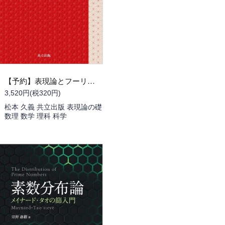
【予約】表現論とフーリエ級数・フーリエ変換 SL(2， R)への応用（09/14頃発送予定）
3,520円(税320円)
松本 久義 共立出版 表現論の礎
数理 数学 理科 科学