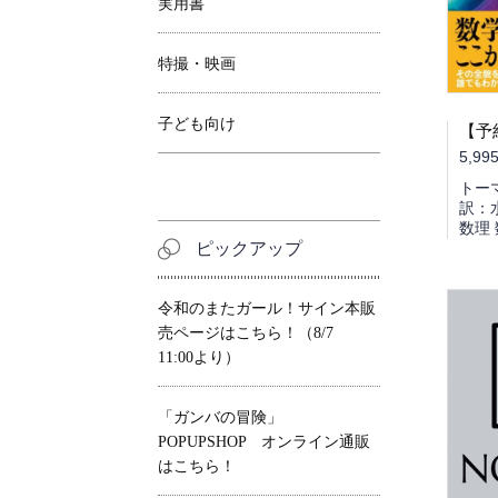
実用書
特撮・映画
子ども向け
5,99
トー
訳：
数理 
ピックアップ
令和のまたガール！サイン本販
売ページはこちら！（8/7
11:00より）
「ガンバの冒険」
POPUPSHOP オンライン通販
はこちら！