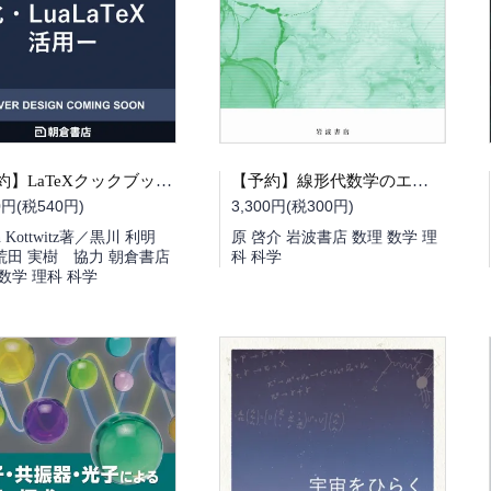
【予約】線形代数学のエッセンス（09/01頃発送予定）
【予約】LaTeXクックブック デザインの洗練・TikZによる可視化・LuaLaTeX活用（09/07頃発送予定）
3,300円(税300円)
0円(税540円)
原 啓介 岩波書店 数理 数学 理
an Kottwitz著／黒川 利明
科 科学
荒田 実樹 協力 朝倉書店
数学 理科 科学