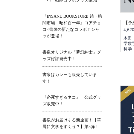
ーパー戦隊コラボグッズ販売！
『INSANE BOOKSTORE 続・暗
闇市場 昭和百一年』コアチョ
コ×書泉の新たなコラボＴシャ
4,62
ツが登場！
木田
学数
科学
書泉オリジナル「夢幻紳士」グ
ッズ好評発売中！
書泉はカレーも販売していま
す！
『必死すぎるネコ』 公式グッ
ズ販売中！
書泉がお届けする新企画！【華
麗に文学をすくう？】第3弾！