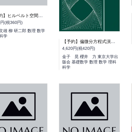
【予約】ヒルベルト空間と線型作用素（増補改訂版）（09/28頃発送予定）
0円(税360円)
文雄 柳 研二郎 数理 数学
 科学
【予約】偏微分方程式演習（09/25頃発送予定）
4,620円(税420円)
金子 晃 櫻井 力 東京大学出
版会 基礎数学 数理 数学 理科
科学