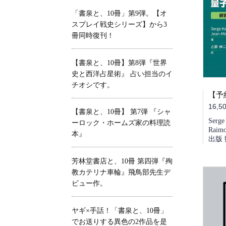
「書泉と、10冊」第9弾。【オ
スプレイ戦史シリーズ】から3
冊同時復刊！
【書泉と、10冊】第8弾『世界
史と西洋占星術』 占い担当のイ
チオシです。
16,5
【書泉と、10冊】 第7弾 『シャ
Serge
ーロック・ホームズ家の料理読
Rai
本』
出版 
芳林堂書店と、10冊 第四弾『殉
教カテリナ車輪』飛鳥部先生デ
ビュー作。
ヤギ×手話！「書泉と、10冊」
でお送りする異色の2作品を是