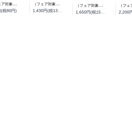
（フェア対象商品）【予約】【特典付き】オルクセン王国史~野蛮なオークの国は、如何にして平和なエルフの国を焼き払うに至ったか~ 7（08/25頃発送予定）
（フェア対象商品）【予約】【特典付き】オルクセン王国史~野蛮なオークの国は、如何にして平和なエルフの国を焼き払うに至ったか~ 7 小冊子付き特装版（08/25頃発送予定）
（フェア対象商品）【予約】【特典付き】オルクセン王国史~野蛮なオークの国は、如何にして平和なエルフの国を焼き払うに至ったか~ 7（08/12頃発送予定）
円(税80円)
1,430円(税130円)
1,650円(税150円)