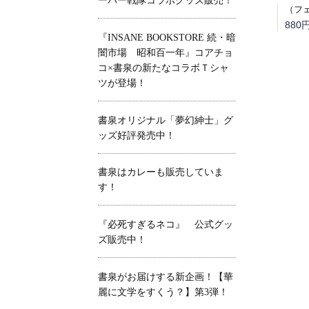
ーパー戦隊コラボグッズ販売！
880
『INSANE BOOKSTORE 続・暗
闇市場 昭和百一年』コアチョ
コ×書泉の新たなコラボＴシャ
ツが登場！
書泉オリジナル「夢幻紳士」グ
ッズ好評発売中！
書泉はカレーも販売していま
す！
『必死すぎるネコ』 公式グッ
ズ販売中！
書泉がお届けする新企画！【華
麗に文学をすくう？】第3弾！