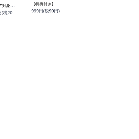
【特典付き】幼馴染同窓廻
（フェア対象商品）【予約】【特典付き】オルクセン王国史~野蛮なオークの国は、如何にして平和なエルフの国を焼き払うに至ったか~ 7 小冊子付き特装版（08/12頃発送予定）
999円(税90円)
2,200円(税200円)