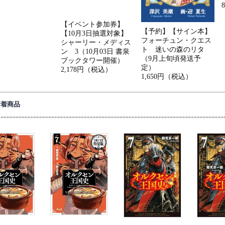
【イベント参加券】
【予約】【サイン本】
【10月3日抽選対象】
フォーチュン・クエス
シャーリー・メディス
ト 迷いの森のリタ
ン 3（10月03日 書泉
（9月上旬頃発送予
ブックタワー開催）
定）
2,178円（税込）
1,650円（税込）
新着商品