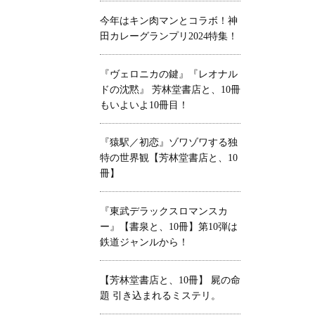
今年はキン肉マンとコラボ！神
田カレーグランプリ2024特集！
『ヴェロニカの鍵』『レオナル
ドの沈黙』 芳林堂書店と、10冊
もいよいよ10冊目！
『猿駅／初恋』ゾワゾワする独
特の世界観【芳林堂書店と、10
冊】
『東武デラックスロマンスカ
ー』【書泉と、10冊】第10弾は
鉄道ジャンルから！
【芳林堂書店と、10冊】 屍の命
題 引き込まれるミステリ。