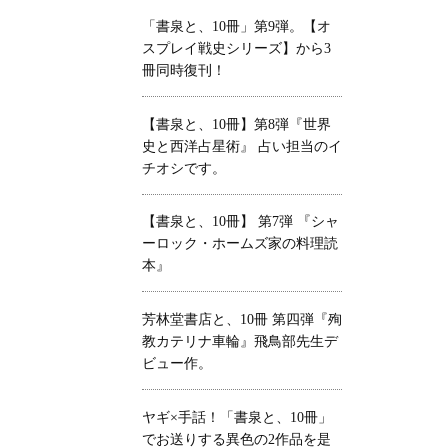
「書泉と、10冊」第9弾。【オ
スプレイ戦史シリーズ】から3
冊同時復刊！
【書泉と、10冊】第8弾『世界
史と西洋占星術』 占い担当のイ
チオシです。
【書泉と、10冊】 第7弾 『シャ
ーロック・ホームズ家の料理読
本』
芳林堂書店と、10冊 第四弾『殉
教カテリナ車輪』飛鳥部先生デ
ビュー作。
ヤギ×手話！「書泉と、10冊」
でお送りする異色の2作品を是