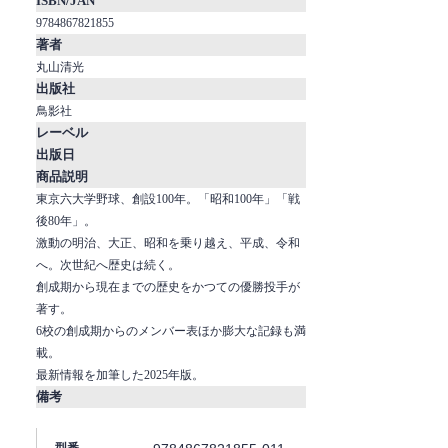
ISBN/JAN
9784867821855
著者
丸山清光
出版社
鳥影社
レーベル
出版日
商品説明
東京六大学野球、創設100年。「昭和100年」「戦
後80年」。
激動の明治、大正、昭和を乗り越え、平成、令和
へ。次世紀へ歴史は続く。
創成期から現在までの歴史をかつての優勝投手が
著す。
6校の創成期からのメンバー表ほか膨大な記録も満
載。
最新情報を加筆した2025年版。
備考