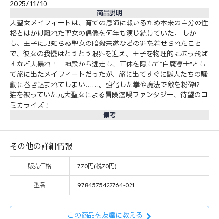
2025/11/10
商品説明
大聖女メイフィートは、育ての恩師に報いるため本来の自分の性
格とはかけ離れた聖女の偶像を何年も演じ続けていた。 しか
し、王子に見知らぬ聖女の暗殺未遂などの罪を着せられたこと
で、彼女の我慢はとうとう限界を迎え、王子を物理的にぶっ飛ば
すなど大暴れ！ 神殿から逃走し、正体を隠して“白魔導士”とし
て旅に出たメイフィートだったが、旅に出てすぐに獣人たちの騒
動に巻き込まれてしまい……。強化した拳や魔法で敵を粉砕!?
猫を被っていた元大聖女による冒険漫喫ファンタジー、待望のコ
ミカライズ！
備考
その他の詳細情報
販売価格
770円(税70円)
型番
9784575422764-021
この商品を友達に教える