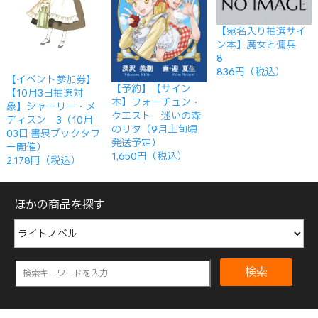
【宛名入り抽選サイ
ン本】魔女と傭兵
8
836円（税込）
【イベント参加券】
【予約】【サイン
【10月3日抽選対
本】フォーチュン・
象】シャーリー・メ
クエスト 迷いの森
ディスン 3（10月
のリタ（9月上旬頃
03日 書泉ブックタワ
発送予定）
ー開催）
1,650円（税込）
2,178円（税込）
ほかの商品を探す
検索