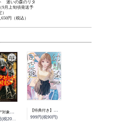
ト 迷いの森のリタ
（9月上旬頃発送予
定）
1,650円（税込）
【特典付き】幼馴染同窓廻
（フェア対象商品）【予約】【特典付き】オルクセン王国史~野蛮なオークの国は、如何にして平和なエルフの国を焼き払うに至ったか~ 7 小冊子付き特装版（08/12頃発送予定）
999円(税90円)
2,200円(税200円)