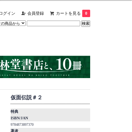
ログイン
会員登録
カートを見る
0
仮面伝説＃２
特典
ISBN/JAN
9784873897370
著者