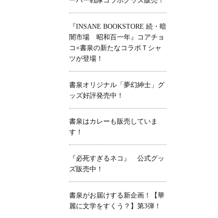
ーパー戦隊コラボグッズ販売！
『INSANE BOOKSTORE 続・暗
闇市場 昭和百一年』コアチョ
コ×書泉の新たなコラボＴシャ
ツが登場！
書泉オリジナル「夢幻紳士」グ
ッズ好評発売中！
書泉はカレーも販売していま
す！
『必死すぎるネコ』 公式グッ
ズ販売中！
書泉がお届けする新企画！【華
麗に文学をすくう？】第3弾！