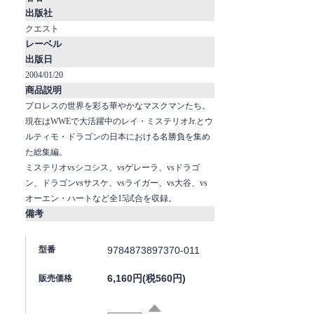
出版社
クエスト
レーベル
出版日
2004/01/20
商品説明
プロレスの世界を彩る華やかなマスクマンたち。
現在はWWEで大活躍中のレイ・ミステリオJr.とウ
ルティモ・ドラゴンの日本における名勝負を集め
た総集編。
ミステリオvsシコシス、vsゲレーラ、vsドラゴ
ン、ドラゴンvsサスケ、vsライガー、vs大谷、vs
オーエン・ハートなど全15試合を収録。
備考
9784873897370-011
型番
6,160円(税560円)
販売価格