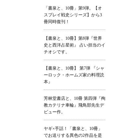
「書泉と、10冊」第9弾。【オ
スプレイ戦史シリーズ】から3
冊同時復刊！
【書泉と、10冊】第8弾『世界
史と西洋占星術』 占い担当のイ
チオシです。
【書泉と、10冊】 第7弾 『シャ
ーロック・ホームズ家の料理読
本』
芳林堂書店と、10冊 第四弾『殉
教カテリナ車輪』飛鳥部先生デ
ビュー作。
ヤギ×手話！「書泉と、10冊」
でお送りする異色の2作品を是