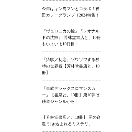
今年はキン肉マンとコラボ！神
田カレーグランプリ2024特集！
『ヴェロニカの鍵』『レオナル
ドの沈黙』 芳林堂書店と、10冊
もいよいよ10冊目！
『猿駅／初恋』ゾワゾワする独
特の世界観【芳林堂書店と、10
冊】
『東武デラックスロマンスカ
ー』【書泉と、10冊】第10弾は
鉄道ジャンルから！
【芳林堂書店と、10冊】 屍の命
題 引き込まれるミステリ。