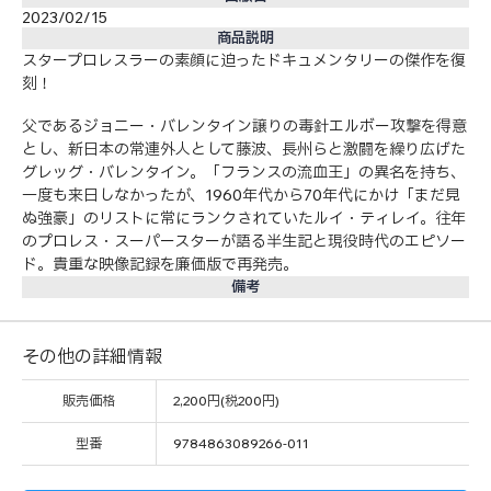
2023/02/15
商品説明
スタープロレスラーの素顔に迫ったドキュメンタリーの傑作を復
刻！
父であるジョニー・バレンタイン譲りの毒針エルボー攻撃を得意
とし、新日本の常連外人として藤波、長州らと激闘を繰り広げた
グレッグ・バレンタイン。「フランスの流血王」の異名を持ち、
一度も来日しなかったが、1960年代から70年代にかけ「まだ見
ぬ強豪」のリストに常にランクされていたルイ・ティレイ。往年
のプロレス・スーパースターが語る半生記と現役時代のエピソー
ド。貴重な映像記録を廉価版で再発売。
備考
その他の詳細情報
販売価格
2,200円(税200円)
型番
9784863089266-011