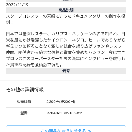
2022/11/19
商品説明
スタープロレスラーの素顔に迫ったドキュメンタリーの傑作を復
刻！
日本では覆面レスラー、カリプス・ハリケーンの名で知られ、日
米を股にかけ活躍したサイクロン・ネグロ。ヒールでありながら
ギミックに頼ることなく激しい試合を繰り広げファンやレスラー
仲間、関係者から絶大な信頼と賞賛を集めたハンセン。今は亡き
プロレス界のスーパースターたちの晩年にインタビューを敢行し
た貴重な記録を廉価版で復刻。
備考
その他の詳細情報
販売価格
2,200円(税200円)
型番
9784863089105-011
この商品を友達に教える