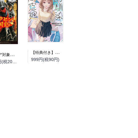
【特典付き】幼馴染同窓廻
（フェア対象商品）【予約】【特典付き】オルクセン王国史~野蛮なオークの国は、如何にして平和なエルフの国を焼き払うに至ったか~ 7 小冊子付き特装版（08/12頃発送予定）
999円(税90円)
2,200円(税200円)