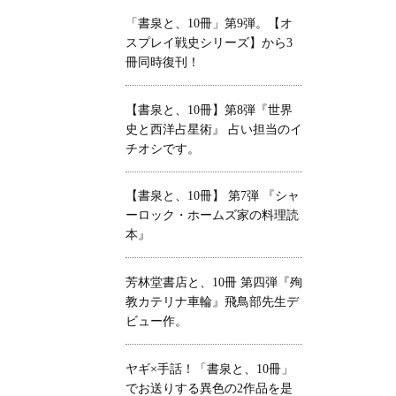
「書泉と、10冊」第9弾。【オ
スプレイ戦史シリーズ】から3
冊同時復刊！
【書泉と、10冊】第8弾『世界
史と西洋占星術』 占い担当のイ
チオシです。
【書泉と、10冊】 第7弾 『シャ
ーロック・ホームズ家の料理読
本』
芳林堂書店と、10冊 第四弾『殉
教カテリナ車輪』飛鳥部先生デ
ビュー作。
ヤギ×手話！「書泉と、10冊」
でお送りする異色の2作品を是