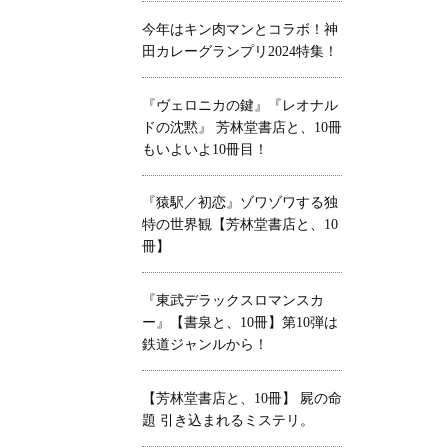
今年はキン肉マンとコラボ！神
田カレーグランプリ2024特集！
『ヴェロニカの鍵』『レオナル
ドの沈黙』 芳林堂書店と、10冊
もいよいよ10冊目！
『猿駅／初恋』ゾワゾワする独
特の世界観【芳林堂書店と、10
冊】
『東武デラックスロマンスカ
ー』【書泉と、10冊】第10弾は
鉄道ジャンルから！
【芳林堂書店と、10冊】 屍の命
題 引き込まれるミステリ。