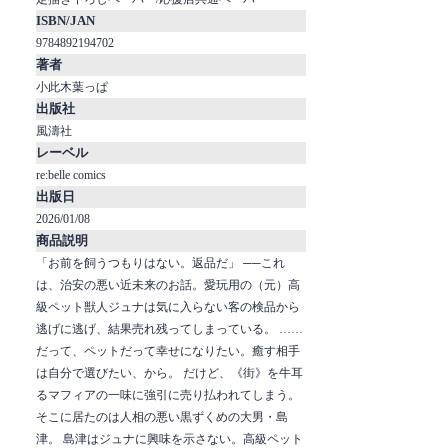
ISBN/JAN
9784892194702
著者
小此木葉っぱ
出版社
風濤社
レーベル
re:belle comics
出版日
2026/01/08
商品説明
「お前を飼うつもりはない。返品だ」 ──これ
は、治安の悪い近未来のお話。愛玩用の（元）高
級ペット獣人ジュナは気に入らない客の検品から
逃げに逃げ、結果売れ残ってしまっている。 ……
だって、ペットだって幸せになりたい。癒す相手
は自分で選びたい、から。 だけど、《街》を牛耳
るマフィアの一味に強引に売り払われてしまう。
そこに居たのは人相の悪い黒ずくめの大男・島
津。 島津はジュナに興味を示さない。高級ペット