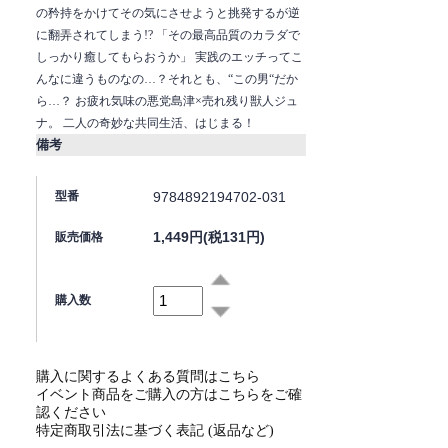
の矜持をかけてその気にさせようと挑発するが逆
に翻弄されてしまう!? 「その最高品質のカラダで
しっかり癒してもらおうか」 実践のエッチってこ
んなに違うものなの…？それとも、“この男“だか
ら…？ お疲れ気味の悪党島津×売れ残り獣人ジュ
ナ。 二人の奇妙な共同生活、はじまる！
備考
9784892194702-031
型番
1,449円(税131円)
販売価格
購入数
購入に関するよくある質問はこちら
イベント商品をご購入の方はこちらをご確
認ください
特定商取引法に基づく表記 (返品など)