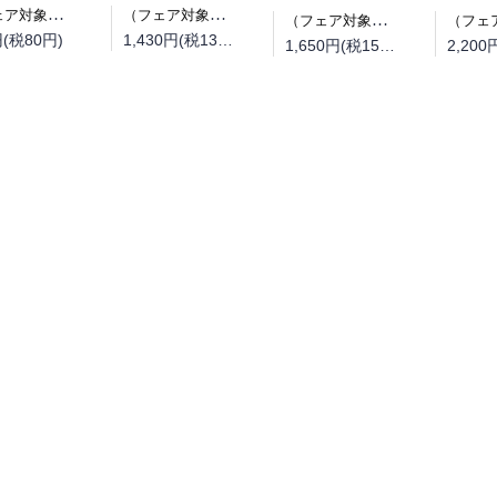
（フェア対象商品）【予約】【特典付き】オルクセン王国史~野蛮なオークの国は、如何にして平和なエルフの国を焼き払うに至ったか~ 7（08/25頃発送予定）
（フェア対象商品）【予約】【特典付き】オルクセン王国史~野蛮なオークの国は、如何にして平和なエルフの国を焼き払うに至ったか~ 7 小冊子付き特装版（08/25頃発送予定）
（フェア対象商品）【予約】【特典付き】オルクセン王国史~野蛮なオークの国は、如何にして平和なエルフの国を焼き払うに至ったか~ 7（08/12頃発送予定）
円(税80円)
1,430円(税130円)
1,650円(税150円)