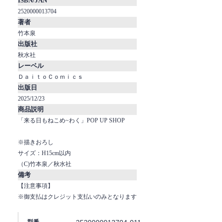
ISBN/JAN
2520000013704
著者
竹本泉
出版社
秋水社
レーベル
ＤａｉｔｏＣｏｍｉｃｓ
出版日
2025/12/23
商品説明
「来る日もねこめ~わく」POP UP SHOP
※描きおろし
サイズ：H15cm以内
（C)竹本泉／秋水社
備考
【注意事項】
※御支払はクレジット支払いのみとなります