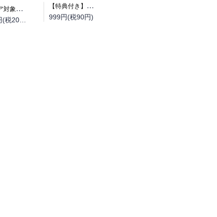
【特典付き】幼馴染同窓廻
（フェア対象商品）【予約】【特典付き】オルクセン王国史~野蛮なオークの国は、如何にして平和なエルフの国を焼き払うに至ったか~ 7 小冊子付き特装版（08/12頃発送予定）
999円(税90円)
2,200円(税200円)