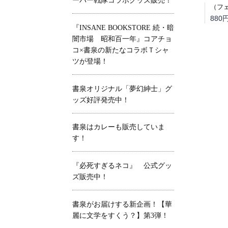
ーパー戦隊コラボグッズ販売！
880
『INSANE BOOKSTORE 続・暗
闇市場 昭和百一年』コアチョ
コ×書泉の新たなコラボＴシャ
ツが登場！
書泉オリジナル「夢幻紳士」グ
ッズ好評発売中！
書泉はカレーも販売していま
す！
『必死すぎるネコ』 公式グッ
ズ販売中！
書泉がお届けする新企画！【華
麗に文学をすくう？】第3弾！