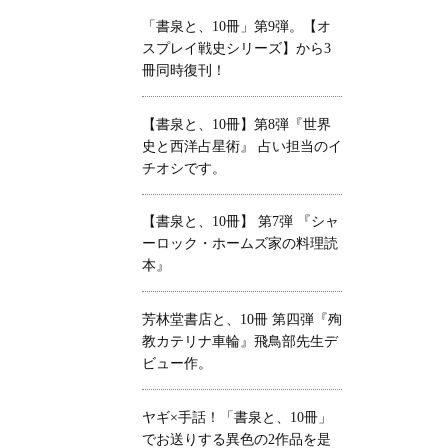
「書泉と、10冊」第9弾。【オ
スプレイ戦史シリーズ】から3
冊同時復刊！
【書泉と、10冊】第8弾『世界
史と西洋占星術』 占い担当のイ
チオシです。
【書泉と、10冊】 第7弾 『シャ
ーロック・ホームズ家の料理読
本』
芳林堂書店と、10冊 第四弾『殉
教カテリナ車輪』飛鳥部先生デ
ビュー作。
ヤギ×手話！「書泉と、10冊」
でお送りする異色の2作品を是