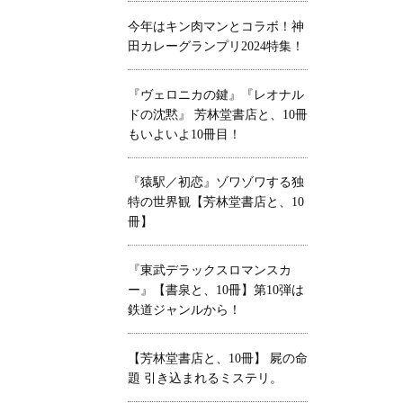
今年はキン肉マンとコラボ！神
田カレーグランプリ2024特集！
『ヴェロニカの鍵』『レオナル
ドの沈黙』 芳林堂書店と、10冊
もいよいよ10冊目！
『猿駅／初恋』ゾワゾワする独
特の世界観【芳林堂書店と、10
冊】
『東武デラックスロマンスカ
ー』【書泉と、10冊】第10弾は
鉄道ジャンルから！
【芳林堂書店と、10冊】 屍の命
題 引き込まれるミステリ。