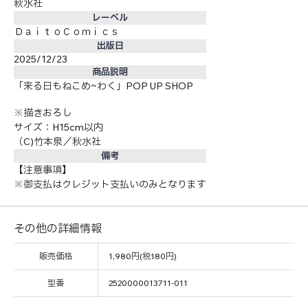
秋水社
レーベル
ＤａｉｔｏＣｏｍｉｃｓ
出版日
2025/12/23
商品説明
「来る日もねこめ~わく」POP UP SHOP
※描きおろし
サイズ：H15cm以内
（C)竹本泉／秋水社
備考
【注意事項】
※御支払はクレジット支払いのみとなります
その他の詳細情報
販売価格
1,980円(税180円)
型番
2520000013711-011