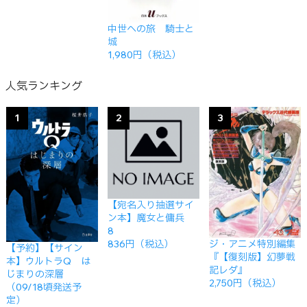
中世への旅 騎士と
城
1,980円（税込）
人気ランキング
1
2
3
【宛名入り抽選サイ
ン本】魔女と傭兵
8
ジ・アニメ特別編集
836円（税込）
【予約】【サイン
『【復刻版】幻夢戦
本】ウルトラQ は
記レダ』
じまりの深層
2,750円（税込）
（09/18頃発送予
定）