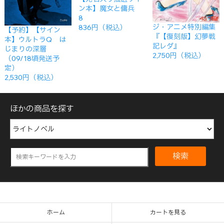
ン本】魔女と傭兵
8
ジ・アニメ特別編集
836円（税込）
【予約】【サイン
『【復刻版】幻夢戦
本】ウルトラQ は
記レダ』
じまりの深層
2,750円（税込）
（09/18頃発送予
定）
2,530円（税込）
ほかの商品を探す
検索
ホーム
カートを見る