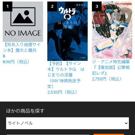
1
2
3
【宛名入り抽選サイ
ン本】魔女と傭兵
8
ジ・アニメ特別編集
836円（税込）
【予約】【サイン
『【復刻版】幻夢戦
本】ウルトラQ は
記レダ』
じまりの深層
2,750円（税込）
（09/18頃発送予
定）
2,530円（税込）
ほかの商品を探す