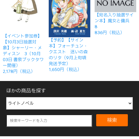
【宛名入り抽選サイ
ン本】魔女と傭兵
8
836円（税込）
【イベント参加券】
【予約】【サイン
【10月3日抽選対
本】フォーチュン・
象】シャーリー・メ
クエスト 迷いの森
ディスン 3（10月
のリタ（9月上旬頃
03日 書泉ブックタワ
発送予定）
ー開催）
1,650円（税込）
2,178円（税込）
ほかの商品を探す
検索