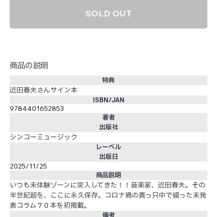
SOLD OUT
商品の説明
特典
近田春夫さんサイン本
ISBN/JAN
9784401652853
著者
出版社
シンコーミュージック
レーベル
出版日
2025/11/25
商品説明
いつも未体験ゾーンに突入してきた！！音楽家、近田春夫。その
半世紀超を、ここに永久保存。コロナ禍の真っ只中で綴った未発
表コラム７０本を初掲載。
備考