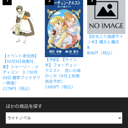
1
2
3
【宛名入り抽選サイ
ン本】魔女と傭兵
8
836円（税込）
【イベント参加券】
【予約】【サイン
【10月3日抽選対
本】フォーチュン・
象】シャーリー・メ
クエスト 迷いの森
ディスン 3（10月
のリタ（9月上旬頃
03日 書泉ブックタワ
発送予定）
ー開催）
1,650円（税込）
2,178円（税込）
ほかの商品を探す