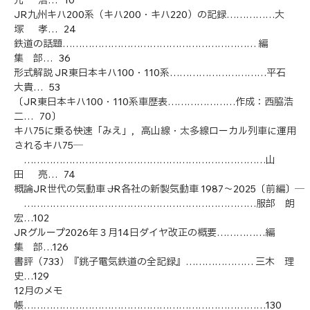
JR九州キハ200系（キハ200・キハ220）の記録……………大
塚 孝… 24
鉄道の話題…………………………………………………… 編
集 部… 36
形式解説 JR東日本キハ100・110系…………………………平石
大貴… 53
〔JR東日本キハ100・110系車歴表…………………作成：西脇浩
二… 70〕
キハ75に乗る─快速「みえ」，高山線・太多線ローカル列車に運用
されるキハ75─
…………………………………………………………………山
田 亮… 74
概論JR世代の気動車 ─JR各社の新製気動車 1987〜2025〔前編〕─
………………………………………………………………服部 朗
宏…102
JRグループ2026年３月14日ダイヤ改正の概要……………編
集 部…126
書評（733）『銚子電気鉄道の全記録』………………… 三木 理
史…129
12月のメモ
帳…………………………………………………………………130