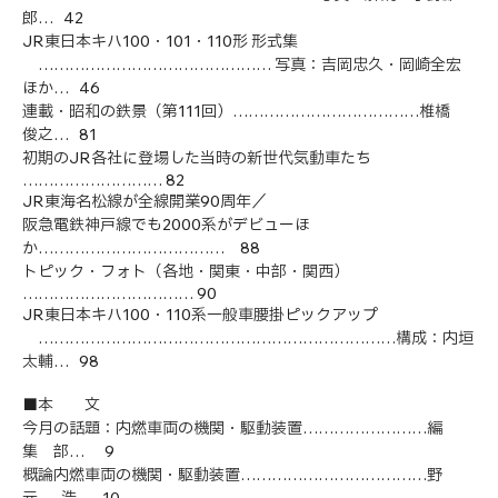
郎… 42
JR東日本キハ100・101・110形 形式集
……………………………………… 写真：吉岡忠久・岡崎全宏
ほか… 46
連載・昭和の鉄景（第111回）………………………………椎橋
俊之… 81
初期のJR各社に登場した当時の新世代気動車たち
……………………… 82
JR東海名松線が全線開業90周年／
阪急電鉄神戸線でも2000系がデビューほ
か……………………………… 88
トピック・フォト（各地・関東・中部・関西）
…………………………… 90
JR東日本キハ100・110系一般車腰掛ピックアップ
……………………………………………………………構成：内垣
太輔… 98
■本 文
今月の話題：内燃車両の機関・駆動装置……………………編
集 部… 9
概論内燃車両の機関・駆動装置………………………………野
元 浩… 10