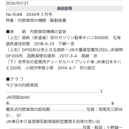
2026/01/21
商品説明
No.1048 2026年３月号
特集：内燃車両の機関・駆動装置
■表 紙 内燃車両機構の変容
（上左）国鉄（鉄道省）初のガソリン動車キハニ5000形 北海
道鉄道技術館 2018-6-23 下嶋一浩
（上右）DF50形以来となる国鉄〜JRの量産型電気式DL JR貨物
DF200形 函館貨物─五稜郭 2017-3-4 尾崎 渉
（下）世界初の営業用ディーゼルハイブリッド車 JR東日本キハ
Ｅ200形 小淵沢─甲斐小泉 2019-4-7 早川昭文
■グ ラ フ
今どきの内燃車両
…………………………………………………………… １
JR四国3600
系………………………………………………………………… 8
電気式内燃車両の昭和期………………………写真：西尾克三郎ほ
か… 37
JR東日本久留里線気動車国鉄型置換え前後の思い出
………………………………………………写真・解説：小野雄一