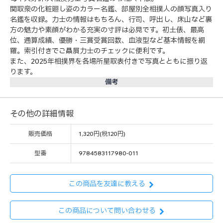
関取衆の化粧廻し姿のカラー名鑑、部屋別全相撲人の顔写真入り
名鑑を収録。力士の情報はもちろん、行司、呼出し、床山など裏
方の魅力や素顔がわかる充実の寸評は必見です。初土俵、最高
位、通算成績、優勝・三賞受賞回数、血液型など基本情報を網
羅。索引付きでご贔屓力士のチェックに便利です。
また、2025年相撲界を各場所星取表付きで写真とともに振り返
ります。
備考
その他の詳細情報
販売価格
1,320円(税120円)
型番
9784583117980-011
この商品を友達に教える
この商品について問い合わせる