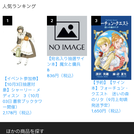
人気ランキング
1
2
3
【宛名入り抽選サイ
ン本】魔女と傭兵
8
836円（税込）
【イベント参加券】
【予約】【サイン
【10月3日抽選対
本】フォーチュン・
象】シャーリー・メ
クエスト 迷いの森
ディスン 3（10月
のリタ（9月上旬頃
03日 書泉ブックタワ
発送予定）
ー開催）
1,650円（税込）
2,178円（税込）
ほかの商品を探す