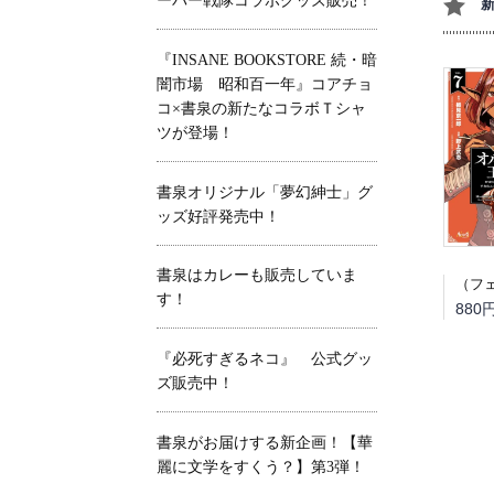
ーパー戦隊コラボグッズ販売！
『INSANE BOOKSTORE 続・暗
闇市場 昭和百一年』コアチョ
コ×書泉の新たなコラボＴシャ
ツが登場！
書泉オリジナル「夢幻紳士」グ
ッズ好評発売中！
書泉はカレーも販売していま
す！
880
『必死すぎるネコ』 公式グッ
ズ販売中！
書泉がお届けする新企画！【華
麗に文学をすくう？】第3弾！