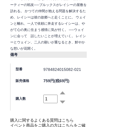
ーティーの戦友──ブルックスがレイシーの屋敷を
訪れる。 かつての仲間が抱える問題を解決するた
め、レイシーは彼の故郷へと赴くことに。 ウェイ
ンと離れ、一人で依頼に奔走するレイシーは、や
がて心の奥に住まう感情に気が付く。 ──ウェイ
ンに会って 話したいことが増えていく。 レイシ
ーとウェイン、二人の願いが重なるとき、鮮やか
な想いが花開く。
備考
9784824015082-021
型番
759円(税69円)
販売価格
購入数
購入に関するよくある質問はこちら
イベント商品をご購入の方はこちらをご確