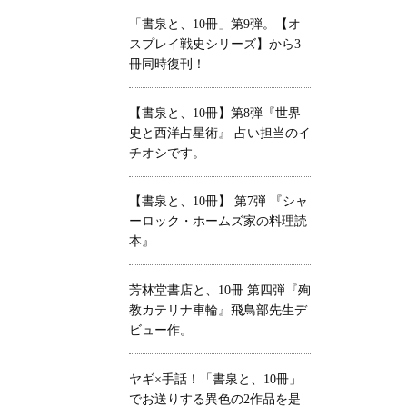
「書泉と、10冊」第9弾。【オ
スプレイ戦史シリーズ】から3
冊同時復刊！
【書泉と、10冊】第8弾『世界
史と西洋占星術』 占い担当のイ
チオシです。
【書泉と、10冊】 第7弾 『シャ
ーロック・ホームズ家の料理読
本』
芳林堂書店と、10冊 第四弾『殉
教カテリナ車輪』飛鳥部先生デ
ビュー作。
ヤギ×手話！「書泉と、10冊」
でお送りする異色の2作品を是