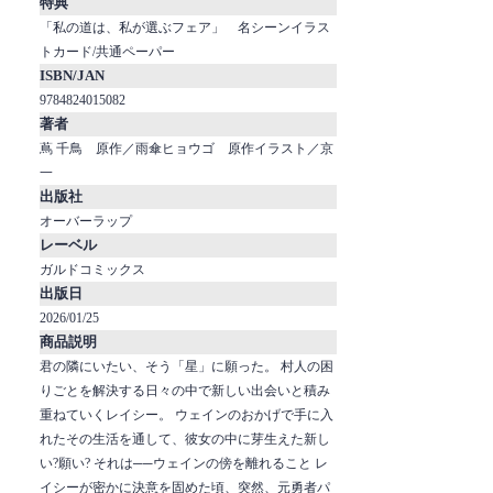
特典
「私の道は、私が選ぶフェア」 名シーンイラス
トカード/共通ペーパー
ISBN/JAN
9784824015082
著者
蔦 千鳥 原作／雨傘ヒョウゴ 原作イラスト／京
一
出版社
オーバーラップ
レーベル
ガルドコミックス
出版日
2026/01/25
商品説明
君の隣にいたい、そう「星」に願った。 村人の困
りごとを解決する日々の中で新しい出会いと積み
重ねていくレイシー。 ウェインのおかげで手に入
れたその生活を通して、彼女の中に芽生えた新し
い?願い? それは──ウェインの傍を離れること レ
イシーが密かに決意を固めた頃、突然、元勇者パ