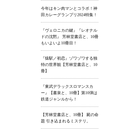
今年はキン肉マンとコラボ！神
田カレーグランプリ2024特集！
『ヴェロニカの鍵』『レオナル
ドの沈黙』 芳林堂書店と、10冊
もいよいよ10冊目！
『猿駅／初恋』ゾワゾワする独
特の世界観【芳林堂書店と、10
冊】
『東武デラックスロマンスカ
ー』【書泉と、10冊】第10弾は
鉄道ジャンルから！
【芳林堂書店と、10冊】 屍の命
題 引き込まれるミステリ。