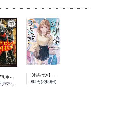
【特典付き】幼馴染同窓廻
（フェア対象商品）【予約】【特典付き】オルクセン王国史~野蛮なオークの国は、如何にして平和なエルフの国を焼き払うに至ったか~ 7 小冊子付き特装版（08/12頃発送予定）
999円(税90円)
2,200円(税200円)