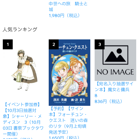
中世への旅 騎士と
城
1,980円（税込）
人気ランキング
1
2
3
【宛名入り抽選サイ
ン本】魔女と傭兵
8
836円（税込）
【イベント参加券】
【予約】【サイン
【10月3日抽選対
本】フォーチュン・
象】シャーリー・メ
クエスト 迷いの森
ディスン 3（10月
のリタ（9月上旬頃
03日 書泉ブックタワ
発送予定）
ー開催）
1,650円（税込）