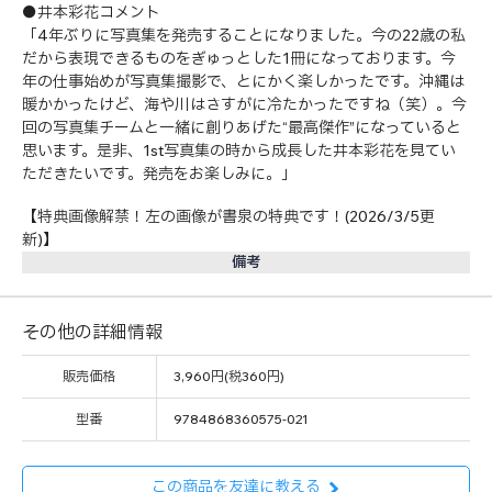
●井本彩花コメント
「4年ぶりに写真集を発売することになりました。今の22歳の私
だから表現できるものをぎゅっとした1冊になっております。今
年の仕事始めが写真集撮影で、とにかく楽しかったです。沖縄は
暖かかったけど、海や川はさすがに冷たかったですね（笑）。今
回の写真集チームと一緒に創りあげた“最高傑作”になっていると
思います。是非、1st写真集の時から成長した井本彩花を見てい
ただきたいです。発売をお楽しみに。」
【特典画像解禁！左の画像が書泉の特典です！(2026/3/5更
新)】
備考
その他の詳細情報
販売価格
3,960円(税360円)
型番
9784868360575-021
この商品を友達に教える