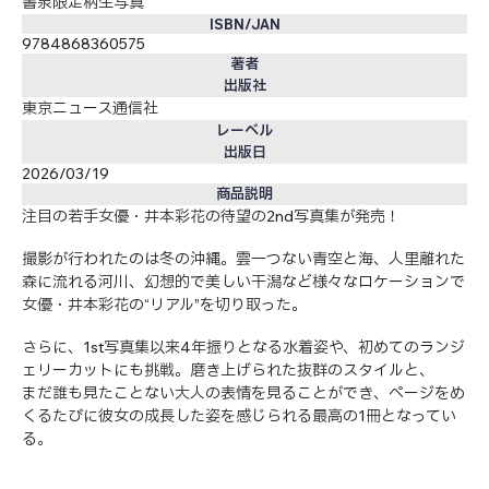
書泉限定柄生写真
ISBN/JAN
9784868360575
著者
出版社
東京ニュース通信社
レーベル
出版日
2026/03/19
商品説明
注目の若手女優・井本彩花の待望の2nd写真集が発売！
撮影が行われたのは冬の沖縄。雲一つない青空と海、人里離れた
森に流れる河川、幻想的で美しい干潟など様々なロケーションで
女優・井本彩花の“リアル”を切り取った。
さらに、1st写真集以来4年振りとなる水着姿や、初めてのランジ
ェリーカットにも挑戦。磨き上げられた抜群のスタイルと、
まだ誰も見たことない大人の表情を見ることができ、ページをめ
くるたびに彼女の成長した姿を感じられる最高の1冊となってい
る。