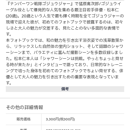
『ナンバーワン戦隊ゴジュウジャー』で猛原禽次郎/ゴジュウイ
ーグル役として爆発的な人気を集める最注目若手俳優・松本仁
(20歳)。20歳という人生で最も輝く時期を全てゴジュウジャーの
現場で迎えた彼が、初めてのフォトブックで披露するのは、初々
しさと大人の魅力が交差する、見たことのない多面的な表情で
す。
本フォトブックでは、和の魅力を引き出す浴衣姿での浅草散策か
ら、リラックスした自然体の室内ショット、そして話題のシャワ
ーシーンまで、バラエティに富んだ撮影シーンを多数収録しまし
た。松本仁本人は「シャワーシーンは挑戦。やっとちょっと見せ
る時が来たか」とインタビューで語っており、日常的なトレーニ
ングで培った身体を初めてのフォトブックでちょい見せする、俳
優として大人の魅力を引き出すための重要な表現となっていま
す。
備考
その他の詳細情報
販売価格
3,300円(税300円)