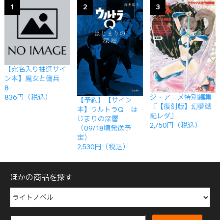
1
2
3
【宛名入り抽選サイ
ン本】魔女と傭兵
8
ジ・アニメ特別編集
836円（税込）
【予約】【サイン
『【復刻版】幻夢戦
本】ウルトラQ は
記レダ』
じまりの深層
2,750円（税込）
（09/18頃発送予
定）
2,530円（税込）
ほかの商品を探す