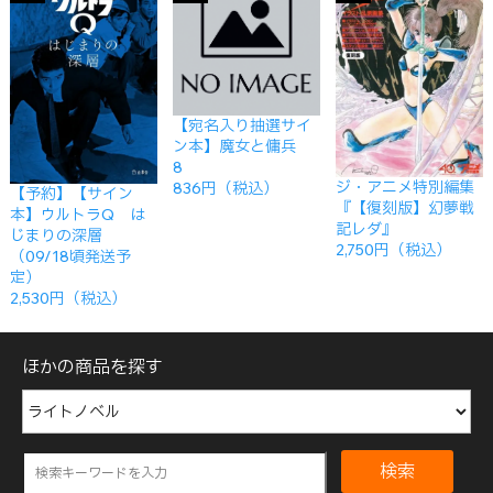
【宛名入り抽選サイ
ン本】魔女と傭兵
8
ジ・アニメ特別編集
836円（税込）
【予約】【サイン
『【復刻版】幻夢戦
本】ウルトラQ は
記レダ』
じまりの深層
2,750円（税込）
（09/18頃発送予
定）
2,530円（税込）
ほかの商品を探す
検索