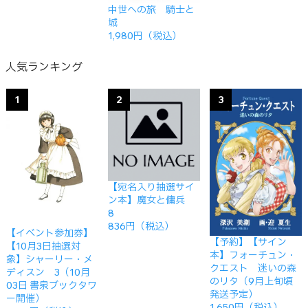
中世への旅 騎士と
城
1,980円（税込）
人気ランキング
1
2
3
【宛名入り抽選サイ
ン本】魔女と傭兵
8
836円（税込）
【イベント参加券】
【予約】【サイン
【10月3日抽選対
本】フォーチュン・
象】シャーリー・メ
クエスト 迷いの森
ディスン 3（10月
のリタ（9月上旬頃
03日 書泉ブックタワ
発送予定）
ー開催）
1,650円（税込）