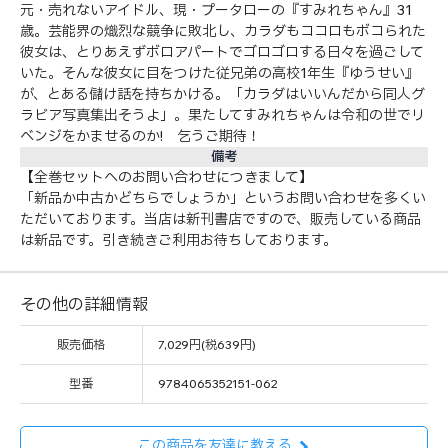
元・売れないアイドル、現・プータローの『すみれちゃん』31
歳。芸能界の熾烈な競争に敗北し、カラダもココロもボコられた
彼女は、とりあえずボロアパートでゴロゴロする日々を過ごして
いた。そんな彼女に目をつけた従兄弟の高校1年生『ゆうせい』
が、とある儲け話を持ちかける。「カラダはいいんだから同人グ
ラビア写真集出そうよ」。果たしてすみれちゃんは令和の世でリ
ベンジをかませるのか! 乞うご期待！
備考
【全巻セットへのお問い合わせにつきまして】
「新品か中古かどちらでしょうか」というお問い合わせを多くい
ただいております。当店は新刊書店ですので、販売している商品
は新品です。引き続きご利用お待ちしております。
その他の詳細情報
販売価格
7,029円(税639円)
型番
9784065352151-062
この商品を友達に教える