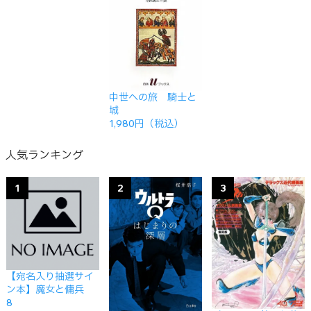
中世への旅 騎士と
城
1,980円（税込）
人気ランキング
1
2
3
【宛名入り抽選サイ
ン本】魔女と傭兵
8