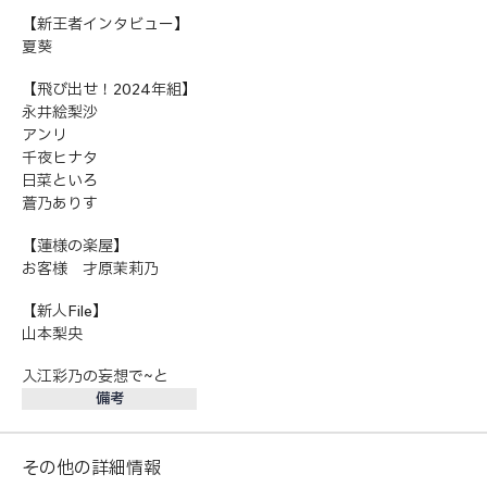
【新王者インタビュー】
夏葵
【飛び出せ！2024年組】
永井絵梨沙
アンリ
千夜ヒナタ
日菜といろ
蒼乃ありす
【蓮様の楽屋】
お客様 才原茉莉乃
【新人File】
山本梨央
入江彩乃の妄想で~と
備考
その他の詳細情報