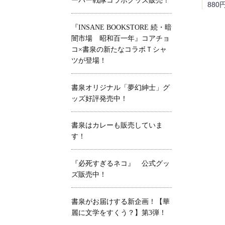
ーパー戦隊コラボグッズ販売！
880
『INSANE BOOKSTORE 続・暗
闇市場 昭和百一年』コアチョ
コ×書泉の新たなコラボＴシャ
ツが登場！
書泉オリジナル「夢幻紳士」グ
ッズ好評発売中！
書泉はカレーも販売していま
す！
『必死すぎるネコ』 公式グッ
ズ販売中！
書泉がお届けする新企画！【華
麗に文学をすくう？】第3弾！