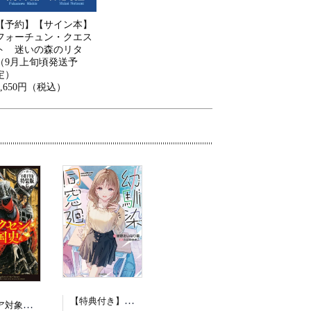
【予約】【サイン本】
フォーチュン・クエス
ト 迷いの森のリタ
（9月上旬頃発送予
定）
1,650円（税込）
【特典付き】幼馴染同窓廻
（フェア対象商品）【予約】【特典付き】オルクセン王国史~野蛮なオークの国は、如何にして平和なエルフの国を焼き払うに至ったか~ 7 小冊子付き特装版（08/12頃発送予定）