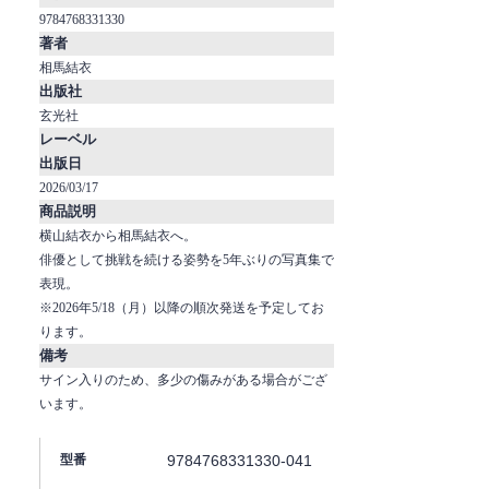
9784768331330
著者
相馬結衣
出版社
玄光社
レーベル
出版日
2026/03/17
商品説明
横山結衣から相馬結衣へ。
俳優として挑戦を続ける姿勢を5年ぶりの写真集で
表現。
※2026年5/18（月）以降の順次発送を予定してお
ります。
備考
サイン入りのため、多少の傷みがある場合がござ
います。
9784768331330-041
型番