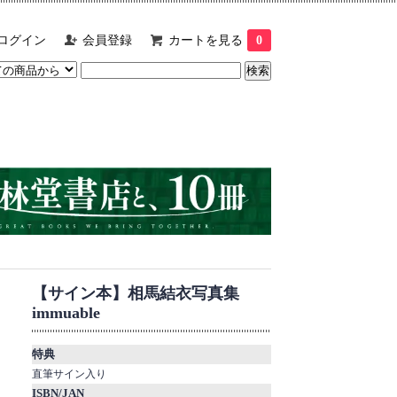
ログイン
会員登録
カートを見る
0
【サイン本】相馬結衣写真集
immuable
特典
直筆サイン入り
ISBN/JAN