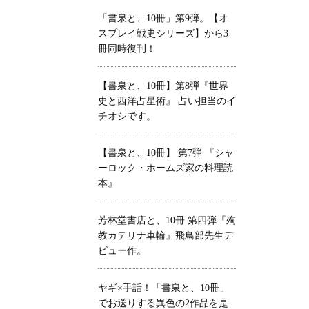
「書泉と、10冊」第9弾。【オ
スプレイ戦史シリーズ】から3
冊同時復刊！
【書泉と、10冊】第8弾『世界
史と西洋占星術』 占い担当のイ
チオシです。
【書泉と、10冊】 第7弾 『シャ
ーロック・ホームズ家の料理読
本』
芳林堂書店と、10冊 第四弾『殉
教カテリナ車輪』飛鳥部先生デ
ビュー作。
ヤギ×手話！「書泉と、10冊」
でお送りする異色の2作品を是