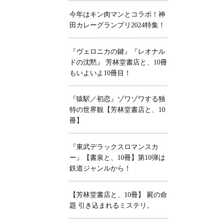
今年はキン肉マンとコラボ！神
田カレーグランプリ2024特集！
『ヴェロニカの鍵』『レオナル
ドの沈黙』 芳林堂書店と、10冊
もいよいよ10冊目！
『猿駅／初恋』ゾワゾワする独
特の世界観【芳林堂書店と、10
冊】
『東武デラックスロマンスカ
ー』【書泉と、10冊】第10弾は
鉄道ジャンルから！
【芳林堂書店と、10冊】 屍の命
題 引き込まれるミステリ。