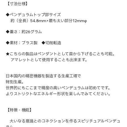
【寸法仕様】
◆ペンデュラムトップ部サイズ
約（全長）54.8mm×最も太い部分12mmφ
◆重さ：約26グラム
◆素材：ブラス製 ◆切削転造
★こちらの製品はペンダントとして首から下げることも可能。
アマレットとして使用することも出来ます。
日本国内の精密機器を製造する生産工場で
特別生産。
世界的にもここまで精度の高いペンデュラムは初めてです。
よりストリクトなエネルギー形状を楽しんでみてください。
【特徴・機能】
大いなる意識とのコネクションを作るスピリチュアルペンデュ
ラム。