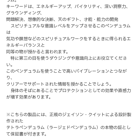
キーワードは、エネルギーアップ、バイタリティ、深い洞察力、
グラウンディング、
問題解決、想像的な決断、天のギフト、才能・能力の開発
スピリチュアルな意識レベルをアップさせるこのペンデュラム
は
気功や瞑想などのスピリチュアルワークをするときに得られるエ
ネルギーバランスと
同等の物が授かると言われます。
特に第三の目を使うダウジングや意識向上にお役立てくださ
い。
このペンデュラムを使うことで高いバイブレーションとつなが
り、
クリアーでサポートされた情報を授かることでしょう。
身体のそばにあることでプロテクションとしての効果や直感力
が増す効果があります。
※こちらの製品には、正規のジェイソン・クイットによる設計製
作された
テトラペンデュラム（ラージェドペンデュラム）の本物の証とし
て保証書が付きます。