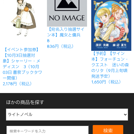
【宛名入り抽選サイ
ン本】魔女と傭兵
8
836円（税込）
【イベント参加券】
【予約】【サイン
【10月3日抽選対
本】フォーチュン・
象】シャーリー・メ
クエスト 迷いの森
ディスン 3（10月
のリタ（9月上旬頃
03日 書泉ブックタワ
発送予定）
ー開催）
1,650円（税込）
2,178円（税込）
ほかの商品を探す
検索