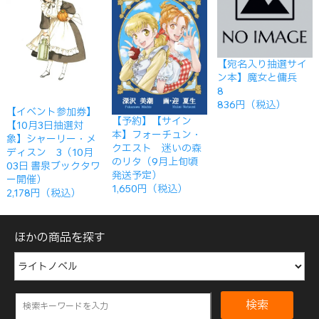
【宛名入り抽選サイ
ン本】魔女と傭兵
8
836円（税込）
【イベント参加券】
【予約】【サイン
【10月3日抽選対
本】フォーチュン・
象】シャーリー・メ
クエスト 迷いの森
ディスン 3（10月
のリタ（9月上旬頃
03日 書泉ブックタワ
発送予定）
ー開催）
1,650円（税込）
2,178円（税込）
ほかの商品を探す
検索