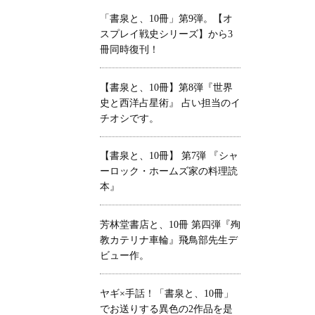
「書泉と、10冊」第9弾。【オ
スプレイ戦史シリーズ】から3
冊同時復刊！
【書泉と、10冊】第8弾『世界
史と西洋占星術』 占い担当のイ
チオシです。
【書泉と、10冊】 第7弾 『シャ
ーロック・ホームズ家の料理読
本』
芳林堂書店と、10冊 第四弾『殉
教カテリナ車輪』飛鳥部先生デ
ビュー作。
ヤギ×手話！「書泉と、10冊」
でお送りする異色の2作品を是