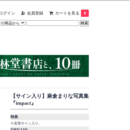
ログイン
会員登録
カートを見る
0
【サイン入り】麻倉まりな写真集
『impact』
特典
※直筆サイン入り。
ISBN/JAN