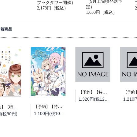
（9月上旬頃発送予
ブックタワー開催）
定）
2,178円（税込）
1,650円（税込）
新着商品
【予約】【特典付き】とある町でおきた百の怪異について 下（08/19頃発送予定）
1,320円(税120円)
【予約】【特典付き】ブルーアーカイブ公式4コマ ぶるーあーかいぶっ！ 2（08/25頃発送予定）
【予約】【特典付き】空気が「読める」新入社員と無愛想な先輩 8（08/25頃発送予定）
1,100円(税100円)
円(税90円)