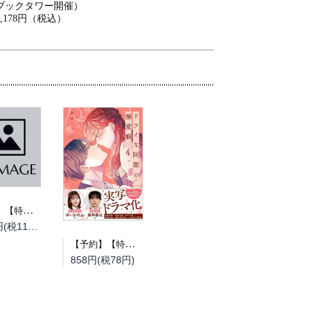
ブックタワー開催）
2,178円（税込）
【予約】【特典付き】とある町でおきた百の怪異について 上（08/19頃発送予定）
1,210円(税110円)
【予約】【特典付き】ドライな同期の溺愛癖 4（08/18頃発送予定）
858円(税78円)