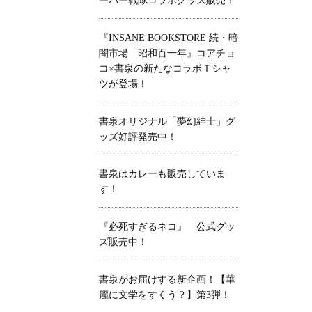
ーパー戦隊コラボグッズ販売！
『INSANE BOOKSTORE 続・暗
闇市場 昭和百一年』コアチョ
コ×書泉の新たなコラボＴシャ
ツが登場！
書泉オリジナル「夢幻紳士」グ
ッズ好評発売中！
書泉はカレーも販売していま
す！
『必死すぎるネコ』 公式グッ
ズ販売中！
書泉がお届けする新企画！【華
麗に文学をすくう？】第3弾！