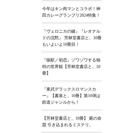
今年はキン肉マンとコラボ！神
田カレーグランプリ2024特集！
『ヴェロニカの鍵』『レオナル
ドの沈黙』 芳林堂書店と、10冊
もいよいよ10冊目！
『猿駅／初恋』ゾワゾワする独
特の世界観【芳林堂書店と、10
冊】
『東武デラックスロマンスカ
ー』【書泉と、10冊】第10弾は
鉄道ジャンルから！
【芳林堂書店と、10冊】 屍の命
題 引き込まれるミステリ。